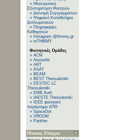
Ηλεκτρονική
Εξυπηρέτηση Φοιτητών
Διανομή Συγγραμμάτων
Ψηφιακό Καταθετήριο
Διπλωματικών
Πληροφορίες
Καθηγητών
Instagram @thmmy.gr
mTHMMY
Φοιτητικές Ομάδες
ACM
Aristurtle
ART
ASAT
BEAM
BEST Thessaloniki
EESTEC LC
Thessaloniki
EΜΒ Auth
IAESTE Thessaloniki
IEEE φοιτητικό
παράρτημα ΑΠΘ
SpaceDot
VROOM
Panther
Πίνακας Ελέγχου
Welcome,
Guest
. Please
login
or