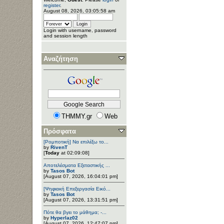
register
.
August 08, 2026, 03:05:58 am
Login with username, password
and session length
Αναζήτηση
THMMY.gr
Web
Πρόσφατα
[Ρομποτική] Να επιλέξω το...
by
RivenT
[
Today
at 02:09:08]
Αποτελέσματα Εξεταστικής ...
by
Tasos Bot
[August 07, 2026, 16:04:01 pm]
[Ψηφιακή Επεξεργασία Εικό...
by
Tasos Bot
[August 07, 2026, 13:31:51 pm]
Πότε θα βγει το μάθημα; -...
by
Hyperlaz02
[August 07, 2026, 12:47:07 pm]