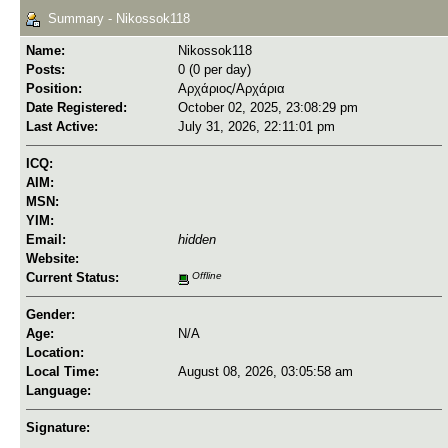
Summary - Nikossok118
Name:
Nikossok118
Posts:
0 (0 per day)
Position:
Αρχάριος/Αρχάρια
Date Registered:
October 02, 2025, 23:08:29 pm
Last Active:
July 31, 2026, 22:11:01 pm
ICQ:
AIM:
MSN:
YIM:
Email:
hidden
Website:
Current Status:
Offline
Gender:
Age:
N/A
Location:
Local Time:
August 08, 2026, 03:05:58 am
Language:
Signature: