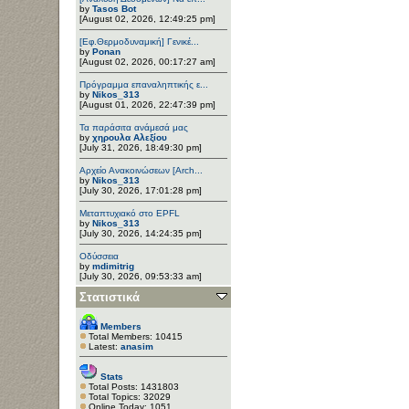
by
Tasos Bot
[August 02, 2026, 12:49:25 pm]
[Εφ.Θερμοδυναμική] Γενικέ...
by
Ponan
[August 02, 2026, 00:17:27 am]
Πρόγραμμα επαναληπτικής ε...
by
Nikos_313
[August 01, 2026, 22:47:39 pm]
Τα παράσιτα ανάμεσά μας
by
χηρουλα Αλεξίου
[July 31, 2026, 18:49:30 pm]
Αρχείο Ανακοινώσεων [Arch...
by
Nikos_313
[July 30, 2026, 17:01:28 pm]
Μεταπτυχιακό στο EPFL
by
Nikos_313
[July 30, 2026, 14:24:35 pm]
Οδύσσεια
by
mdimitrig
[July 30, 2026, 09:53:33 am]
Στατιστικά
Members
Total Members: 10415
Latest:
anasim
Stats
Total Posts: 1431803
Total Topics: 32029
Online Today: 1051