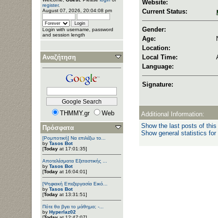
Website:
register
.
August 07, 2026, 20:04:08 pm
Current Status:
Gender:
Login with username, password
and session length
Age:
Location:
Αναζήτηση
Local Time:
Language:
Signature:
THMMY.gr
Web
Additional Information:
Show the last posts of this
Πρόσφατα
Show general statistics for
[Ρομποτική] Να επιλέξω το...
by
Tasos Bot
[
Today
at 17:01:35]
Αποτελέσματα Εξεταστικής ...
by
Tasos Bot
[
Today
at 16:04:01]
[Ψηφιακή Επεξεργασία Εικό...
by
Tasos Bot
[
Today
at 13:31:51]
Πότε θα βγει το μάθημα; -...
by
Hyperlaz02
[
Today
at 12:47:07]