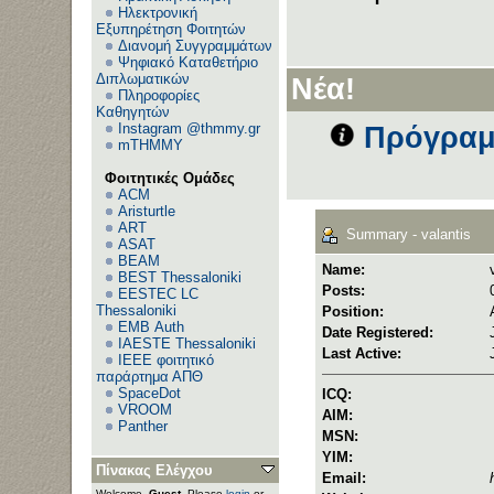
Ηλεκτρονική
Εξυπηρέτηση Φοιτητών
Διανομή Συγγραμμάτων
Ψηφιακό Καταθετήριο
Διπλωματικών
Νέα!
Πληροφορίες
Καθηγητών
Instagram @thmmy.gr
Πρόγραμ
mTHMMY
Φοιτητικές Ομάδες
ACM
Aristurtle
ART
Summary - valantis
ASAT
BEAM
Name:
BEST Thessaloniki
Posts:
EESTEC LC
Thessaloniki
Position:
EΜΒ Auth
Date Registered:
IAESTE Thessaloniki
Last Active:
IEEE φοιτητικό
παράρτημα ΑΠΘ
SpaceDot
ICQ:
VROOM
AIM:
Panther
MSN:
YIM:
Πίνακας Ελέγχου
Email:
Welcome,
Guest
. Please
login
or