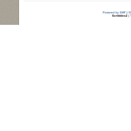
Powered by SMF
|
S
Scribbles2
| 