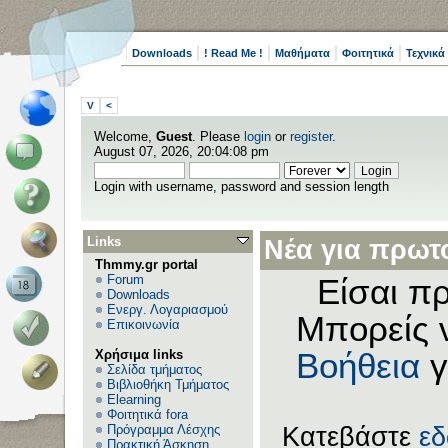
Downloads
! Read Me !
Μαθήματα
Φοιτητικά
Τεχνικά
V
<
Welcome,
Guest
. Please
login
or
register
.
August 07, 2026, 20:04:08 pm
Login with username, password and session length
Links
Νέα για πρωτο
Thmmy.gr portal
Forum
Είσαι πρ
Downloads
Ενεργ. Λογαριασμού
Μπορείς 
Επικοινωνία
Χρήσιμα links
Βοήθεια
γ
Σελίδα τμήματος
Βιβλιοθήκη Τμήματος
Elearning
Φοιτητικά fora
Πρόγραμμα Λέσχης
Κατεβάστε
ε
Πρακτική Άσκηση