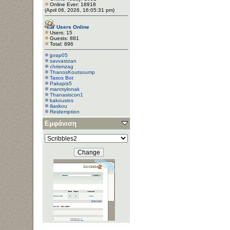
Online Ever: 18918
(April 06, 2026, 16:05:31 pm)
Users Online
Users: 15
Guests: 881
Total: 896
jprap05
savvastzan
chrismzag
ThanosKoutsoump
Tasos Bot
Pakapis5
manmylonak
Thanasiscon1
kakousios
iliaskou
Reidemption
Pcsc
Εμφάνιση
jimalexoud