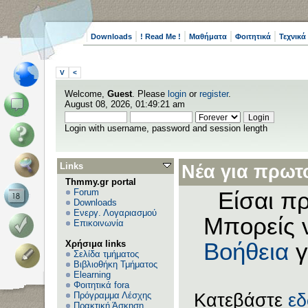
Downloads
! Read Me !
Μαθήματα
Φοιτητικά
Τεχνικά
V
<
Welcome,
Guest
. Please
login
or
register
.
August 08, 2026, 01:49:21 am
Login with username, password and session length
Links
Νέα για πρωτο
Thmmy.gr portal
Forum
Είσαι πρ
Downloads
Ενεργ. Λογαριασμού
Μπορείς 
Επικοινωνία
Χρήσιμα links
Βοήθεια
γ
Σελίδα τμήματος
Βιβλιοθήκη Τμήματος
Elearning
Φοιτητικά fora
Πρόγραμμα Λέσχης
Κατεβάστε
ε
Πρακτική Άσκηση