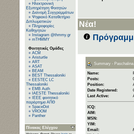
Ηλεκτρονική
Εξυπηρέτηση Φοιτητών
Διανομή Συγγραμμάτων
Ψηφιακό Καταθετήριο
Διπλωματικών
Νέα!
Πληροφορίες
Καθηγητών
Instagram @thmmy.gr
Πρόγραμμα
mTHMMY
Φοιτητικές Ομάδες
ACM
Aristurtle
ART
Summary - Paschalina
ASAT
BEAM
Name:
BEST Thessaloniki
Posts:
EESTEC LC
Thessaloniki
Position:
EΜΒ Auth
Date Registered:
IAESTE Thessaloniki
Last Active:
IEEE φοιτητικό
παράρτημα ΑΠΘ
SpaceDot
ICQ:
VROOM
AIM:
Panther
MSN:
YIM:
Πίνακας Ελέγχου
Email:
Welcome,
Guest
. Please
login
or