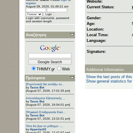
Website:
register
.
August 08, 2026, 01:49:21 am
Current Status:
Gender:
Login with username, password
and session length
Age:
Location:
Αναζήτηση
Local Time:
Language:
Signature:
THMMY.gr
Web
Additional Information:
Show the last posts of this
Πρόσφατα
Show general statistics for
[Ρομποτική] Να επιλέξω το...
by
Tasos Bot
[August 07, 2026, 17:01:35 pm]
Αποτελέσματα Εξεταστικής ...
by
Tasos Bot
[August 07, 2026, 16:04:01 pm]
[Ψηφιακή Επεξεργασία Εικό...
by
Tasos Bot
[August 07, 2026, 13:31:51 pm]
Πότε θα βγει το μάθημα; -...
by
Hyperlaz02
[August 07, 2026, 12:47:07 pm]