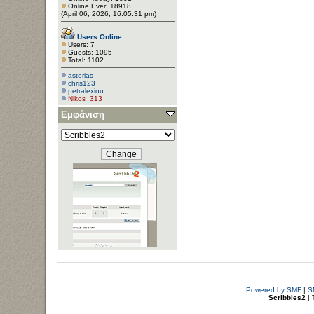
Online Ever: 18918
(April 06, 2026, 16:05:31 pm)
Users Online
Users: 7
Guests: 1095
Total: 1102
asterias
chris123
petralexiou
Nikos_313
Εμφάνιση
Powered by SMF
|
S
Scribbles2
| 