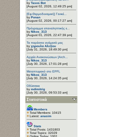
by
Tasos Bot
[August 02, 2026, 12:49:25 pm]
[Εφ.Θερμοδυναμική] Γενικέ...
by
Ponan
[August 02, 2026, 00:17:27 am]
Πρόγραμμα επαναληπτικής ε...
by
Nikos_313
[August 01, 2026, 22:47:39 pm]
Τα παράσιτα ανάμεσά μας
by
χηρουλα Αλεξίου
[July 31, 2026, 18:49:30 pm]
Αρχείο Ανακοινώσεων [Arch...
by
Nikos_313
[July 30, 2026, 17:01:28 pm]
Μεταπτυχιακό στο EPFL
by
Nikos_313
[July 30, 2026, 14:24:35 pm]
Οδύσσεια
by
mdimitrig
[July 30, 2026, 09:53:33 am]
Στατιστικά
Members
Total Members: 10415
Latest:
anasim
Stats
Total Posts: 1431803
Total Topics: 32029
Online Today: 1001