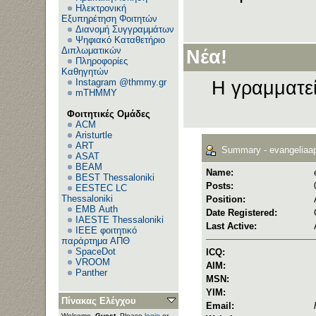
Ηλεκτρονική
Εξυπηρέτηση Φοιτητών
Διανομή Συγγραμμάτων
Ψηφιακό Καταθετήριο
Διπλωματικών
Νέα!
Πληροφορίες
Καθηγητών
Instagram @thmmy.gr
Η γραμματεί
mTHMMY
Φοιτητικές Ομάδες
ACM
Aristurtle
ART
Summary - evangeliaa
ASAT
BEAM
Name:
BEST Thessaloniki
Posts:
EESTEC LC
Thessaloniki
Position:
EΜΒ Auth
Date Registered:
IAESTE Thessaloniki
Last Active:
IEEE φοιτητικό
παράρτημα ΑΠΘ
SpaceDot
ICQ:
VROOM
AIM:
Panther
MSN:
YIM:
Πίνακας Ελέγχου
Email:
Welcome,
Guest
. Please
login
or