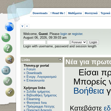
Downloads
! Read Me !
Μαθήματα
Φοιτητικά
Τεχνικά
V
<
Welcome,
Guest
. Please
login
or
register
.
August 06, 2026, 09:39:03 am
Login with username, password and session length
Links
Νέα για πρωτο
Thmmy.gr portal
Forum
Είσαι πρ
Downloads
Ενεργ. Λογαριασμού
Μπορείς 
Επικοινωνία
Χρήσιμα links
Βοήθεια
γ
Σελίδα τμήματος
Βιβλιοθήκη Τμήματος
Elearning
Φοιτητικά fora
Πρόγραμμα Λέσχης
Κατεβάστε
ε
Πρακτική Άσκηση