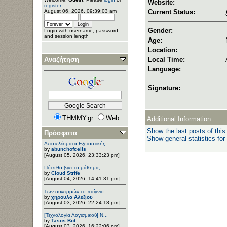
Website:
register
.
August 06, 2026, 09:39:03 am
Current Status:
Gender:
Login with username, password
and session length
Age:
Location:
Αναζήτηση
Local Time:
Language:
Signature:
THMMY.gr
Web
Additional Information:
Show the last posts of this
Πρόσφατα
Show general statistics for
Αποτελέσματα Εξεταστικής ...
by
abunchofcells
[August 05, 2026, 23:33:23 pm]
Πότε θα βγει το μάθημα; -...
by
Cloud Strife
[August 04, 2026, 14:41:31 pm]
Των συνειρμών το παίγνιο....
by
χηρουλα Αλεξίου
[August 03, 2026, 22:24:18 pm]
[Τεχνολογία Λογισμικού] Ν...
by
Tasos Bot
[August 03, 2026, 16:22:06 pm]