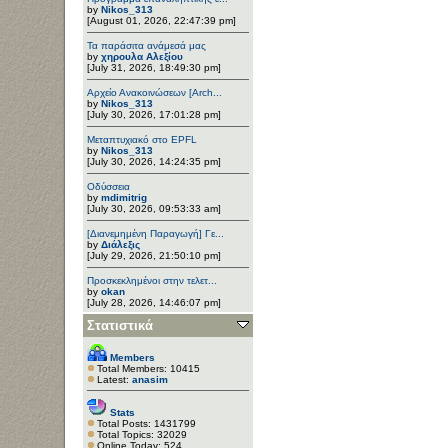
by
Nikos_313
[August 01, 2026, 22:47:39 pm]
Τα παράσιτα ανάμεσά μας
by
χηρουλα Αλεξίου
[July 31, 2026, 18:49:30 pm]
Αρχείο Ανακοινώσεων [Arch...
by
Nikos_313
[July 30, 2026, 17:01:28 pm]
Μεταπτυχιακό στο EPFL
by
Nikos_313
[July 30, 2026, 14:24:35 pm]
Οδύσσεια
by
mdimitrig
[July 30, 2026, 09:53:33 am]
[Διανεμημένη Παραγωγή] Γε...
by
Διάλεξις
[July 29, 2026, 21:50:10 pm]
Προσκεκλημένοι στην τελετ...
by
okan
[July 28, 2026, 14:46:07 pm]
Στατιστικά
Members
Total Members: 10415
Latest:
anasim
Stats
Total Posts: 1431799
Total Topics: 32029
Online Today: 524