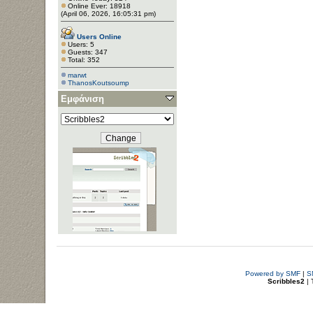
Online Ever: 18918
(April 06, 2026, 16:05:31 pm)
Users Online
Users: 5
Guests: 347
Total: 352
marwt
ThanosKoutsoump
Εμφάνιση
Powered by SMF
|
S
Scribbles2
| 