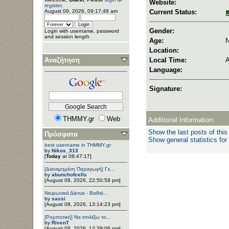
Website:
register
.
August 09, 2026, 09:17:48 am
Current Status:
Gender:
Login with username, password
and session length
Age:
Location:
Αναζήτηση
Local Time:
A
Language:
Signature:
THMMY.gr
Web
Additional Information:
Show the last posts of this
Πρόσφατα
Show general statistics for
best username in THMMY.gr
by
Nikos_313
[
Today
at 08:47:17]
[Διανεμημένη Παραγωγή] Γε...
by
abunchofcells
[August 08, 2026, 22:50:58 pm]
Νευρωνικά Δίκτυα - Βαθιά...
by
sassi
[August 08, 2026, 13:14:23 pm]
[Ρομποτική] Να επιλέξω το...
by
RivenT
[August 08, 2026, 12:39:06 pm]