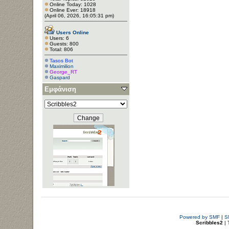
Online Today: 1028
Online Ever: 18918
(April 06, 2026, 16:05:31 pm)
Users Online
Users: 6
Guests: 800
Total: 806
Tasos Bot
Maximilion
George_RT
Gaspard
Εμφάνιση
Powered by SMF
|
S
Scribbles2
| 