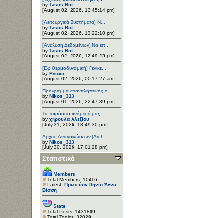
by
Tasos Bot
[August 02, 2026, 13:45:14 pm]
[Λειτουργικά Συστήματα] Ν...
by
Tasos Bot
[August 02, 2026, 13:22:10 pm]
[Ανάλυση Δεδομένων] Να επ...
by
Tasos Bot
[August 02, 2026, 12:49:25 pm]
[Εφ.Θερμοδυναμική] Γενικέ...
by
Ponan
[August 02, 2026, 00:17:27 am]
Πρόγραμμα επαναληπτικής ε...
by
Nikos_313
[August 01, 2026, 22:47:39 pm]
Τα παράσιτα ανάμεσά μας
by
χηρουλα Αλεξίου
[July 31, 2026, 18:49:30 pm]
Αρχείο Ανακοινώσεων [Arch...
by
Nikos_313
[July 30, 2026, 17:01:28 pm]
Στατιστικά
Members
Total Members: 10416
Latest:
Πρωτεύον Πηνίο Άννα
Βίσση
Stats
Total Posts: 1431809
Total Topics: 32029