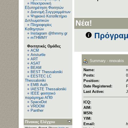
Ηλεκτρονική
Εξυπηρέτηση Φοιτητών
Διανομή Συγγραμμάτων
Ψηφιακό Καταθετήριο
Διπλωματικών
Νέα!
Πληροφορίες
Καθηγητών
Instagram @thmmy.gr
Πρόγραμ
mTHMMY
Φοιτητικές Ομάδες
ACM
Aristurtle
ART
Summary - nnovakis
ASAT
BEAM
Name:
n
BEST Thessaloniki
Posts:
0
EESTEC LC
Thessaloniki
Position:
Α
EΜΒ Auth
Date Registered:
F
IAESTE Thessaloniki
Last Active:
J
IEEE φοιτητικό
παράρτημα ΑΠΘ
SpaceDot
ICQ:
VROOM
AIM:
Panther
MSN:
YIM:
Πίνακας Ελέγχου
Email:
h
Welcome,
Guest
. Please
login
or