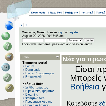
Downloads
! Read Me !
Μαθήματα
Φοιτητικά
Τεχνικά
V
<
Welcome,
Guest
. Please
login
or
register
.
August 09, 2026, 09:17:48 am
Login with username, password and session length
Links
Νέα για πρωτο
Thmmy.gr portal
Forum
Είσαι πρ
Downloads
Ενεργ. Λογαριασμού
Μπορείς 
Επικοινωνία
Χρήσιμα links
Βοήθεια
γ
Σελίδα τμήματος
Βιβλιοθήκη Τμήματος
Elearning
Φοιτητικά fora
Πρόγραμμα Λέσχης
Κατεβάστε
ε
Πρακτική Άσκηση