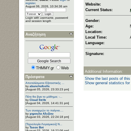
register
.
Website:
August 06, 2026, 10:34:36 am
Current Status:
Login with username, password
Gender:
and session length
Age:
Location:
Αναζήτηση
Local Time:
Language:
Signature:
THMMY.gr
Web
Additional Information:
Πρόσφατα
Show the last posts of this
Show general statistics for
Αποτελέσματα Εξεταστικής ...
by
abunchofcells
[August 05, 2026, 23:33:23 pm]
Πότε θα βγει το μάθημα; -...
by
Cloud Strife
[August 04, 2026, 14:41:31 pm]
Των συνειρμών το παίγνιο....
by
χηρουλα Αλεξίου
[August 03, 2026, 22:24:18 pm]
[Τεχνολογία Λογισμικού] Ν...
by
Tasos Bot
[August 03, 2026, 16:22:06 pm]