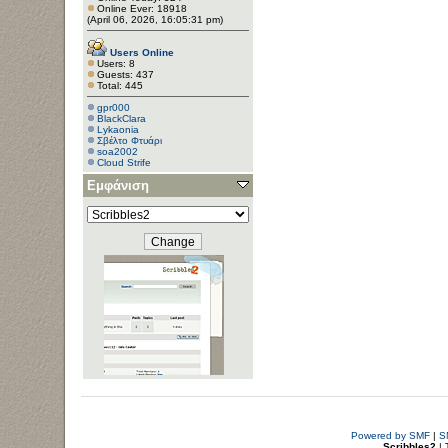
Online Ever: 18918
(April 06, 2026, 16:05:31 pm)
Users Online
Users: 8
Guests: 437
Total: 445
gpr000
BlackClara
Lykaonia
Σβέλτο Φτυάρι
soa2002
Cloud Strife
Εμφάνιση
Powered by SMF
|
S
Scribbles2
| 