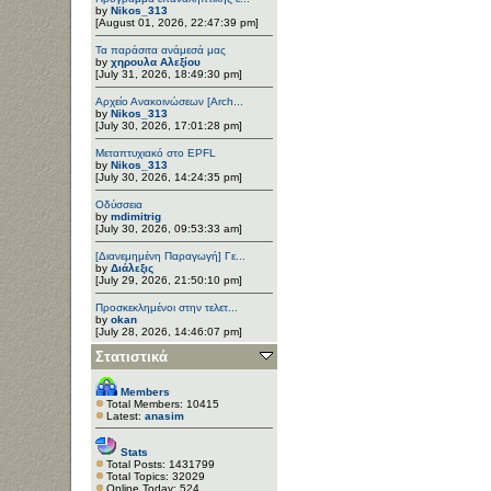
by
Nikos_313
[August 01, 2026, 22:47:39 pm]
Τα παράσιτα ανάμεσά μας
by
χηρουλα Αλεξίου
[July 31, 2026, 18:49:30 pm]
Αρχείο Ανακοινώσεων [Arch...
by
Nikos_313
[July 30, 2026, 17:01:28 pm]
Μεταπτυχιακό στο EPFL
by
Nikos_313
[July 30, 2026, 14:24:35 pm]
Οδύσσεια
by
mdimitrig
[July 30, 2026, 09:53:33 am]
[Διανεμημένη Παραγωγή] Γε...
by
Διάλεξις
[July 29, 2026, 21:50:10 pm]
Προσκεκλημένοι στην τελετ...
by
okan
[July 28, 2026, 14:46:07 pm]
Στατιστικά
Members
Total Members: 10415
Latest:
anasim
Stats
Total Posts: 1431799
Total Topics: 32029
Online Today: 524