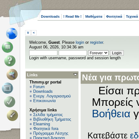
Downloads
! Read Me !
Μαθήματα
Φοιτητικά
Τεχνικά
V
<
Welcome,
Guest
. Please
login
or
register
.
August 06, 2026, 10:34:36 am
Login with username, password and session length
Links
Νέα για πρωτο
Thmmy.gr portal
Forum
Είσαι πρ
Downloads
Ενεργ. Λογαριασμού
Μπορείς 
Επικοινωνία
Χρήσιμα links
Βοήθεια
γ
Σελίδα τμήματος
Βιβλιοθήκη Τμήματος
Elearning
Φοιτητικά fora
Πρόγραμμα Λέσχης
Κατεβάστε
ε
Πρακτική Άσκηση