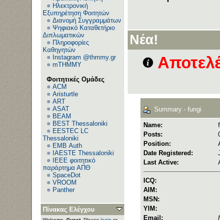
Ηλεκτρονική
Εξυπηρέτηση Φοιτητών
Διανομή Συγγραμμάτων
Ψηφιακό Καταθετήριο
Διπλωματικών
Νέα!
Πληροφορίες
Καθηγητών
Instagram @thmmy.gr
Αποτελέ
mTHMMY
Φοιτητικές Ομάδες
ACM
Aristurtle
ART
ASAT
Summary - fungi
BEAM
BEST Thessaloniki
Name:
EESTEC LC
Posts:
Thessaloniki
Position:
EΜΒ Auth
IAESTE Thessaloniki
Date Registered:
IEEE φοιτητικό
Last Active:
παράρτημα ΑΠΘ
SpaceDot
ICQ:
VROOM
Panther
AIM:
MSN:
YIM:
Πίνακας Ελέγχου
Email:
Welcome,
Guest
. Please
login
or