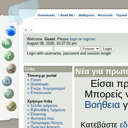
Downloads
! Read Me !
Μαθήματα
Φοιτητικά
Τεχνικά
V
<
Welcome,
Guest
. Please
login
or
register
.
August 08, 2026, 16:37:02 pm
Login with username, password and session length
Links
Νέα για πρωτο
Thmmy.gr portal
Forum
Είσαι πρ
Downloads
Ενεργ. Λογαριασμού
Μπορείς 
Επικοινωνία
Χρήσιμα links
Βοήθεια
γ
Σελίδα τμήματος
Βιβλιοθήκη Τμήματος
Elearning
Φοιτητικά fora
Πρόγραμμα Λέσχης
Κατεβάστε
ε
Πρακτική Άσκηση