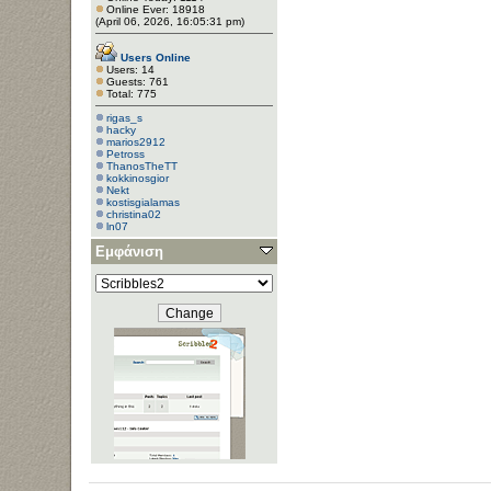
Online Ever: 18918
(April 06, 2026, 16:05:31 pm)
Users Online
Users: 14
Guests: 761
Total: 775
rigas_s
hacky
marios2912
Petross
ThanosTheTT
kokkinosgior
Nekt
kostisgialamas
christina02
ln07
Εμφάνιση