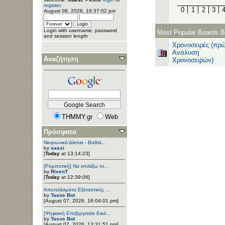
register
.
0
1
2
3
August 08, 2026, 16:37:02 pm
Login with username, password
Most Popular Boards B
and session length
Χρονοσειρές (πρ
Ανάλυση
Αναζήτηση
Χρονοσειρών)
THMMY.gr
Web
Πρόσφατα
Νευρωνικά Δίκτυα - Βαθιά...
by
sassi
[
Today
at 13:14:23]
[Ρομποτική] Να επιλέξω το...
by
RivenT
[
Today
at 12:39:06]
Αποτελέσματα Εξεταστικής ...
by
Tasos Bot
[August 07, 2026, 16:04:01 pm]
[Ψηφιακή Επεξεργασία Εικό...
by
Tasos Bot
[August 07, 2026, 13:31:51 pm]