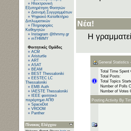
Ηλεκτρονική
Εξυπηρέτηση Φοιτητών
Διανομή Συγγραμμάτων
Ψηφιακό Καταθετήριο
Διπλωματικών
Νέα!
Πληροφορίες
Καθηγητών
Instagram @thmmy.gr
Η γραμματεί
mTHMMY
Φοιτητικές Ομάδες
ACM
Aristurtle
ART
General Statistics 
ASAT
BEAM
Total Time Spent 
BEST Thessaloniki
Total Posts:
EESTEC LC
Total Topics Start
Thessaloniki
Number of Polls C
EΜΒ Auth
IAESTE Thessaloniki
Number of Votes 
IEEE φοιτητικό
παράρτημα ΑΠΘ
Posting Activity By Ti
SpaceDot
VROOM
Panther
Πίνακας Ελέγχου
Welcome,
Guest
. Please
login
or