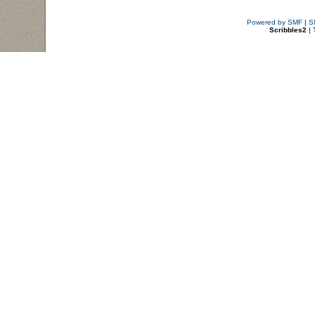
Powered by SMF
|
S
Scribbles2
| 