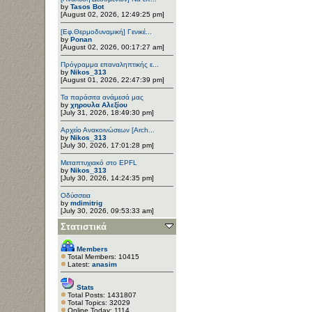
by
Tasos Bot
[August 02, 2026, 12:49:25 pm]
[Εφ.Θερμοδυναμική] Γενικέ...
by
Ponan
[August 02, 2026, 00:17:27 am]
Πρόγραμμα επαναληπτικής ε...
by
Nikos_313
[August 01, 2026, 22:47:39 pm]
Τα παράσιτα ανάμεσά μας
by
χηρουλα Αλεξίου
[July 31, 2026, 18:49:30 pm]
Αρχείο Ανακοινώσεων [Arch...
by
Nikos_313
[July 30, 2026, 17:01:28 pm]
Μεταπτυχιακό στο EPFL
by
Nikos_313
[July 30, 2026, 14:24:35 pm]
Οδύσσεια
by
mdimitrig
[July 30, 2026, 09:53:33 am]
Στατιστικά
Members
Total Members: 10415
Latest:
anasim
Stats
Total Posts: 1431807
Total Topics: 32029
Online Today: 1114