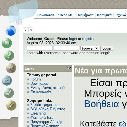
Downloads
! Read Me !
Μαθήματα
Φοιτητικά
Τεχνικά
V
<
Welcome,
Guest
. Please
login
or
register
.
August 08, 2026, 02:33:40 am
Login with username, password and session length
Links
Νέα για πρωτο
Thmmy.gr portal
Forum
Είσαι πρ
Downloads
Ενεργ. Λογαριασμού
Μπορείς 
Επικοινωνία
Χρήσιμα links
Βοήθεια
γ
Σελίδα τμήματος
Βιβλιοθήκη Τμήματος
Elearning
Φοιτητικά fora
Πρόγραμμα Λέσχης
Κατεβάστε
ε
Πρακτική Άσκηση