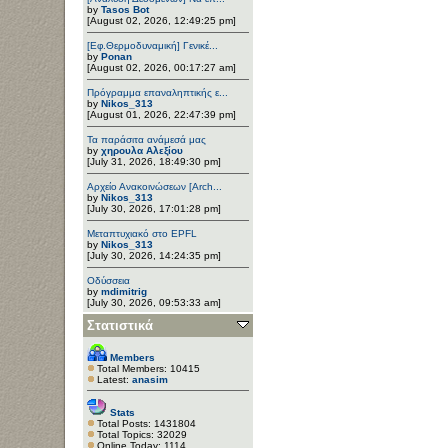
by
Tasos Bot
[August 02, 2026, 12:49:25 pm]
[Εφ.Θερμοδυναμική] Γενικέ...
by
Ponan
[August 02, 2026, 00:17:27 am]
Πρόγραμμα επαναληπτικής ε...
by
Nikos_313
[August 01, 2026, 22:47:39 pm]
Τα παράσιτα ανάμεσά μας
by
χηρουλα Αλεξίου
[July 31, 2026, 18:49:30 pm]
Αρχείο Ανακοινώσεων [Arch...
by
Nikos_313
[July 30, 2026, 17:01:28 pm]
Μεταπτυχιακό στο EPFL
by
Nikos_313
[July 30, 2026, 14:24:35 pm]
Οδύσσεια
by
mdimitrig
[July 30, 2026, 09:53:33 am]
Στατιστικά
Members
Total Members: 10415
Latest:
anasim
Stats
Total Posts: 1431804
Total Topics: 32029
Online Today: 1114