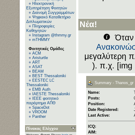
Ηλεκτρονική
Εξυπηρέτηση Φοιτητών
Διανομή Συγγραμμάτων
Ψηφιακό Καταθετήριο
Διπλωματικών
Νέα!
Πληροφορίες
Καθηγητών
Instagram @thmmy.gr
Όταν 
mTHMMY
Ανακοινώσ
Φοιτητικές Ομάδες
ACM
μεγαλύτερη π
Aristurtle
ART
). π.χ. [img
ASAT
BEAM
BEST Thessaloniki
EESTEC LC
Summary - Thanos_gr
Thessaloniki
EΜΒ Auth
Name:
IAESTE Thessaloniki
Posts:
IEEE φοιτητικό
παράρτημα ΑΠΘ
Position:
SpaceDot
Date Registered:
VROOM
Last Active:
Panther
ICQ:
Πίνακας Ελέγχου
AIM:
Welcome,
Guest
. Please
login
or