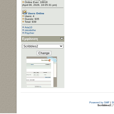
Online Ever: 18918
(April 06, 2026, 16:05:31 pm)
Users Online
Users: 4
Guests: 935
Total: 939
Aria10
micelethe
Psycher
Εμφάνιση
Powered by SMF
|
S
Scribbles2
| 