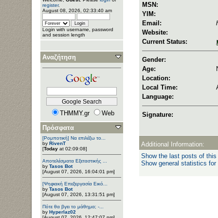
MSN:
register
.
August 08, 2026, 02:33:40 am
YIM:
Email:
Login with username, password
Website:
and session length
Current Status:
Αναζήτηση
Gender:
Age:
Location:
Local Time:
Language:
THMMY.gr
Web
Signature:
Πρόσφατα
[Ρομποτική] Να επιλέξω το...
by
RivenT
Additional Information:
[
Today
at 02:09:08]
Show the last posts of this
Αποτελέσματα Εξεταστικής ...
Show general statistics for
by
Tasos Bot
[August 07, 2026, 16:04:01 pm]
[Ψηφιακή Επεξεργασία Εικό...
by
Tasos Bot
[August 07, 2026, 13:31:51 pm]
Πότε θα βγει το μάθημα; -...
by
Hyperlaz02
[August 07, 2026, 12:47:07 pm]