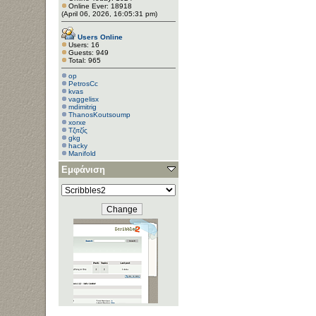
Online Ever: 18918
(April 06, 2026, 16:05:31 pm)
Users Online
Users: 16
Guests: 949
Total: 965
op
PetrosCc
kvas
vaggelisx
mdimitrig
ThanosKoutsoump
xorxe
Τζιτζίς
gkg
hacky
Manifold
apob
Εμφάνιση
cpt38
Tasos Bot