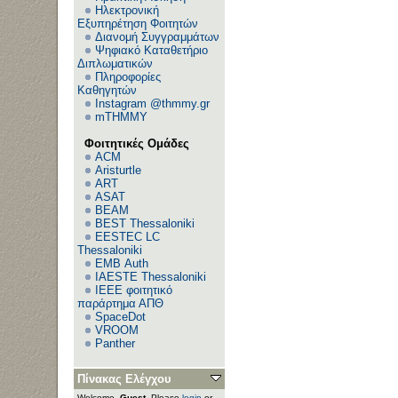
Ηλεκτρονική
Εξυπηρέτηση Φοιτητών
Διανομή Συγγραμμάτων
Ψηφιακό Καταθετήριο
Διπλωματικών
Πληροφορίες
Καθηγητών
Instagram @thmmy.gr
mTHMMY
Φοιτητικές Ομάδες
ACM
Aristurtle
ART
ASAT
BEAM
BEST Thessaloniki
EESTEC LC
Thessaloniki
EΜΒ Auth
IAESTE Thessaloniki
IEEE φοιτητικό
παράρτημα ΑΠΘ
SpaceDot
VROOM
Panther
Πίνακας Ελέγχου
Welcome,
Guest
. Please
login
or