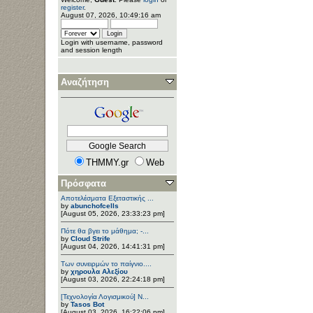
register
.
August 07, 2026, 10:49:16 am
Login with username, password
and session length
Αναζήτηση
THMMY.gr
Web
Πρόσφατα
Αποτελέσματα Εξεταστικής ...
by
abunchofcells
[August 05, 2026, 23:33:23 pm]
Πότε θα βγει το μάθημα; -...
by
Cloud Strife
[August 04, 2026, 14:41:31 pm]
Των συνειρμών το παίγνιο....
by
χηρουλα Αλεξίου
[August 03, 2026, 22:24:18 pm]
[Τεχνολογία Λογισμικού] Ν...
by
Tasos Bot
[August 03, 2026, 16:22:06 pm]