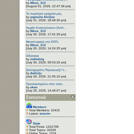
by
Nikos_313
[August 01, 2026, 22:47:39 pm]
Τα παράσιτα ανάμεσά μας
by
χηρουλα Αλεξίου
[July 31, 2026, 18:49:30 pm]
Αρχείο Ανακοινώσεων [Arch...
by
Nikos_313
[July 30, 2026, 17:01:28 pm]
Μεταπτυχιακό στο EPFL
by
Nikos_313
[July 30, 2026, 14:24:35 pm]
Οδύσσεια
by
mdimitrig
[July 30, 2026, 09:53:33 am]
[Διανεμημένη Παραγωγή] Γε...
by
Διάλεξις
[July 29, 2026, 21:50:10 pm]
Προσκεκλημένοι στην τελετ...
by
okan
[July 28, 2026, 14:46:07 pm]
Στατιστικά
Members
Total Members: 10415
Latest:
anasim
Stats
Total Posts: 1431799
Total Topics: 32029
Online Today: 1024