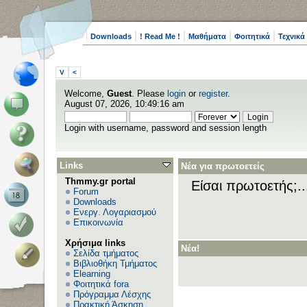
Downloads
! Read Me !
Μαθήματα
Φοιτητικά
Τεχνικά
V
<
Welcome,
Guest
. Please
login
or
register
.
August 07, 2026, 10:49:16 am
Login with username, password and session length
Links
Νέα για πρωτοετείς
Thmmy.gr portal
Είσαι πρωτοετής;.
Forum
Downloads
Ενεργ. Λογαριασμού
Επικοινωνία
Χρήσιμα links
Νέα!
Σελίδα τμήματος
Βιβλιοθήκη Τμήματος
Elearning
Φοιτητικά fora
Πρόγραμμα Λέσχης
Πρακτική Άσκηση