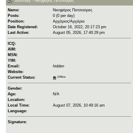
Summary - Νικηφόρος Πατσιούρας
Name:
Νικηφόρος Πατσιούρας
Posts:
0 (0 per day)
Position:
Αρχάριος/Αρχάρια
Date Registered:
October 16, 2022, 20:17:23 pm
Last Active:
August 05, 2026, 17:40:29 pm
ICQ:
AIM:
MSN:
YIM:
Email:
hidden
Website:
Current Status:
Offline
Gender:
Age:
N/A
Location:
Local Time:
August 07, 2026, 10:49:16 am
Language:
Signature: