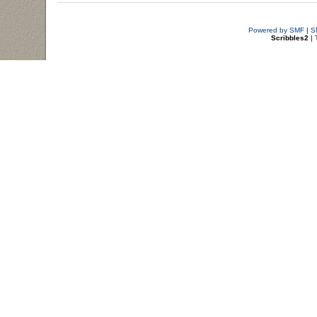
Powered by SMF
|
S
Scribbles2
| 