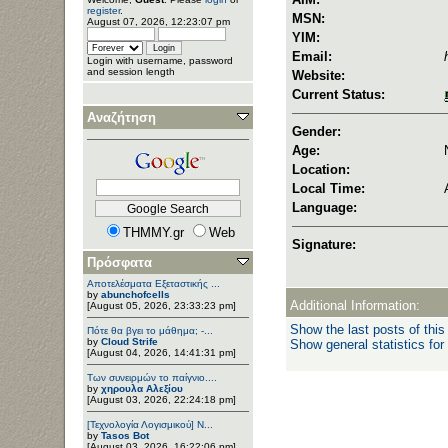
register
.
MSN:
August 07, 2026, 12:23:07 pm
YIM:
Email:
Login with username, password
and session length
Website:
Current Status:
Αναζήτηση
Gender:
Age:
Location:
Local Time:
Language:
THMMY.gr
Web
Signature:
Πρόσφατα
Αποτελέσματα Εξεταστικής ...
by
abunchofcells
Additional Information:
[August 05, 2026, 23:33:23 pm]
Show the last posts of this
Πότε θα βγει το μάθημα; -...
by
Cloud Strife
Show general statistics for
[August 04, 2026, 14:41:31 pm]
Των συνειρμών το παίγνιο....
by
χηρουλα Αλεξίου
[August 03, 2026, 22:24:18 pm]
[Τεχνολογία Λογισμικού] Ν...
by
Tasos Bot
[August 03, 2026, 16:22:06 pm]