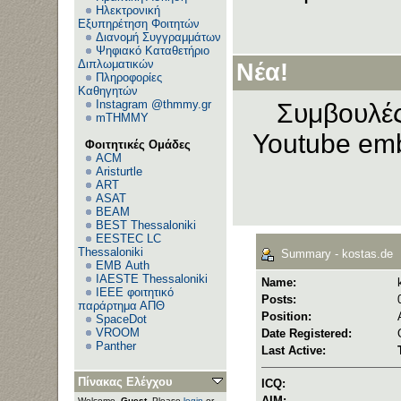
Ηλεκτρονική
Εξυπηρέτηση Φοιτητών
Διανομή Συγγραμμάτων
Ψηφιακό Καταθετήριο
Διπλωματικών
Νέα!
Πληροφορίες
Καθηγητών
Instagram @thmmy.gr
Συμβουλές
mTHMMY
Youtube emb
Φοιτητικές Ομάδες
ACM
Aristurtle
ART
ASAT
BEAM
BEST Thessaloniki
EESTEC LC
Thessaloniki
Summary - kostas.de
EΜΒ Auth
IAESTE Thessaloniki
Name:
IEEE φοιτητικό
Posts:
παράρτημα ΑΠΘ
Position:
SpaceDot
VROOM
Date Registered:
Panther
Last Active:
Πίνακας Ελέγχου
ICQ:
AIM:
Welcome,
Guest
. Please
login
or