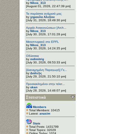
by
Nikos_313
[August 01, 2026, 22:47:39 pm]
Τα παράσιτα ανάμεσά μας
by
χηρουλα Αλεξίου
[July 31, 2026, 18:49:30 pm]
Αρχείο Ανακοινώσεων [Arch...
by
Nikos_313
[July 30, 2026, 17:01:28 pm]
Μεταπτυχιακό στο EPFL
by
Nikos_313
[July 30, 2026, 14:24:35 pm]
Οδύσσεια
by
mdimitrig
[July 30, 2026, 09:53:33 am]
[Διανεμημένη Παραγωγή] Γε...
by
Διάλεξις
[July 29, 2026, 21:50:10 pm]
Προσκεκλημένοι στην τελετ...
by
okan
[July 28, 2026, 14:46:07 pm]
Στατιστικά
Members
Total Members: 10415
Latest:
anasim
Stats
Total Posts: 1431799
Total Topics: 32029
Online Today: 1024