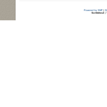
Powered by SMF
|
S
Scribbles2
| 