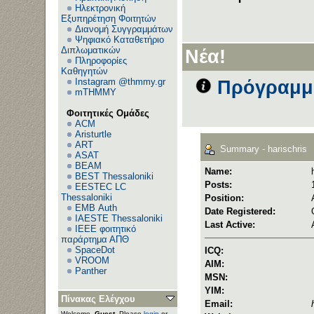
Ηλεκτρονική
Εξυπηρέτηση Φοιτητών
Διανομή Συγγραμμάτων
Ψηφιακό Καταθετήριο
Διπλωματικών
Νέα!
Πληροφορίες
Καθηγητών
Instagram @thmmy.gr
Πρόγραμμα
mTHMMY
Φοιτητικές Ομάδες
ACM
Aristurtle
ART
Summary - harischris
ASAT
BEAM
Name:
BEST Thessaloniki
Posts:
EESTEC LC
Thessaloniki
Position:
EΜΒ Auth
Date Registered:
IAESTE Thessaloniki
Last Active:
IEEE φοιτητικό
παράρτημα ΑΠΘ
SpaceDot
ICQ:
VROOM
AIM:
Panther
MSN:
YIM:
Πίνακας Ελέγχου
Email:
Welcome,
Guest
. Please
login
or