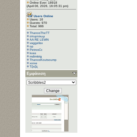
Online Ever: 18918
(April 06, 2026, 16:05:31 pm)
Users Online
Users: 16
Guests: 970
Total: 986
ThanosTheTT
σπυρτσιωμ
AA RE LEWN
vaggelisx
op
PetrosCc
kvas
mdimitrig
ThanosKoutsoump
xorxe
Τζιτζίς
gkg
Εμφάνιση
hacky
Manifold