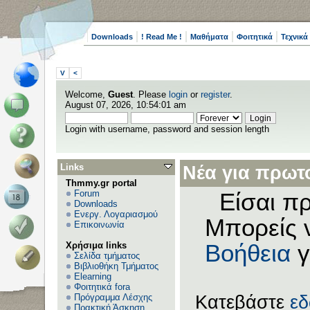
Downloads
! Read Me !
Μαθήματα
Φοιτητικά
Τεχνικά
V
<
Welcome,
Guest
. Please
login
or
register
.
August 07, 2026, 10:54:01 am
Login with username, password and session length
Links
Νέα για πρωτο
Thmmy.gr portal
Forum
Είσαι πρ
Downloads
Ενεργ. Λογαριασμού
Μπορείς 
Επικοινωνία
Χρήσιμα links
Βοήθεια
γ
Σελίδα τμήματος
Βιβλιοθήκη Τμήματος
Elearning
Φοιτητικά fora
Πρόγραμμα Λέσχης
Κατεβάστε
ε
Πρακτική Άσκηση