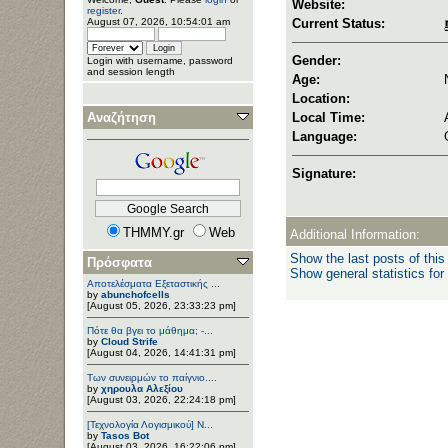
Website:
register
.
August 07, 2026, 10:54:01 am
Current Status:
Gender:
Login with username, password
and session length
Age:
Location:
Αναζήτηση
Local Time:
Language:
Signature:
THMMY.gr
Web
Additional Information:
Show the last posts of this
Πρόσφατα
Show general statistics for
Αποτελέσματα Εξεταστικής ...
by
abunchofcells
[August 05, 2026, 23:33:23 pm]
Πότε θα βγει το μάθημα; -...
by
Cloud Strife
[August 04, 2026, 14:41:31 pm]
Των συνειρμών το παίγνιο....
by
χηρουλα Αλεξίου
[August 03, 2026, 22:24:18 pm]
[Τεχνολογία Λογισμικού] Ν...
by
Tasos Bot
[August 03, 2026, 16:22:06 pm]