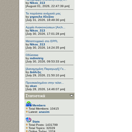
by
Nikos_313
[August 01, 2026, 22:47:39 pm]
Τα παράσιτα ανάμεσά μας
by
χηρουλα Αλεξίου
[July 31, 2026, 18:49:30 pm]
Αρχείο Ανακοινώσεων [Arch...
by
Nikos_313
[July 30, 2026, 17:01:28 pm]
Μεταπτυχιακό στο EPFL
by
Nikos_313
[July 30, 2026, 14:24:35 pm]
Οδύσσεια
by
mdimitrig
[July 30, 2026, 09:53:33 am]
[Διανεμημένη Παραγωγή] Γε...
by
Διάλεξις
[July 29, 2026, 21:50:10 pm]
Προσκεκλημένοι στην τελετ...
by
okan
[July 28, 2026, 14:46:07 pm]
Στατιστικά
Members
Total Members: 10415
Latest:
anasim
Stats
Total Posts: 1431799
Total Topics: 32029
Online Today: 1024