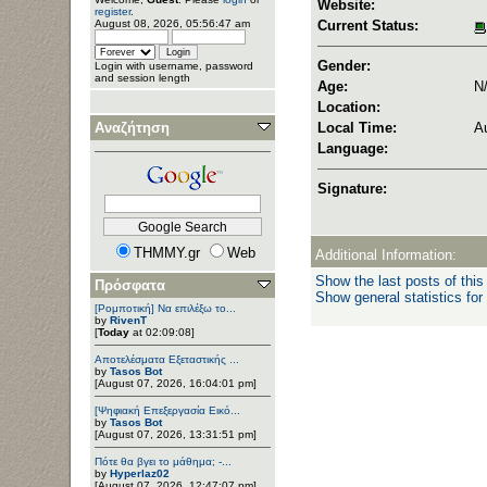
Website:
register
.
August 08, 2026, 05:56:47 am
Current Status:
Gender:
Login with username, password
and session length
Age:
N
Location:
Αναζήτηση
Local Time:
A
Language:
Signature:
THMMY.gr
Web
Additional Information:
Show the last posts of this
Πρόσφατα
Show general statistics for
[Ρομποτική] Να επιλέξω το...
by
RivenT
[
Today
at 02:09:08]
Αποτελέσματα Εξεταστικής ...
by
Tasos Bot
[August 07, 2026, 16:04:01 pm]
[Ψηφιακή Επεξεργασία Εικό...
by
Tasos Bot
[August 07, 2026, 13:31:51 pm]
Πότε θα βγει το μάθημα; -...
by
Hyperlaz02
[August 07, 2026, 12:47:07 pm]