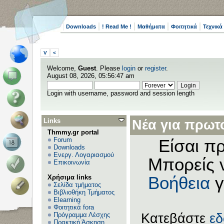
Downloads
! Read Me !
Μαθήματα
Φοιτητικά
Τεχνικά
V
<
Welcome,
Guest
. Please
login
or
register
.
August 08, 2026, 05:56:47 am
Login with username, password and session length
Links
Νέα για πρωτο
Thmmy.gr portal
Forum
Είσαι πρ
Downloads
Ενεργ. Λογαριασμού
Μπορείς 
Επικοινωνία
Χρήσιμα links
Βοήθεια
γ
Σελίδα τμήματος
Βιβλιοθήκη Τμήματος
Elearning
Φοιτητικά fora
Πρόγραμμα Λέσχης
Κατεβάστε
ε
Πρακτική Άσκηση