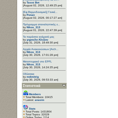
by
Tasos Bot
[August 02, 2026, 12:49:25 pm]
[Εφ.Θερμοδυναμική] Γενικέ...
by
Ponan
[August 02, 2026, 00:17:27 am]
Πρόγραμμα επαναληπτικής ε...
by
Nikos_313
[August 01, 2026, 22:47:39 pm]
Τα παράσιτα ανάμεσά μας
by
χηρουλα Αλεξίου
[July 31, 2026, 18:49:30 pm]
Αρχείο Ανακοινώσεων [Arch...
by
Nikos_313
[July 30, 2026, 17:01:28 pm]
Μεταπτυχιακό στο EPFL
by
Nikos_313
[July 30, 2026, 14:24:35 pm]
Οδύσσεια
by
mdimitrig
[July 30, 2026, 09:53:33 am]
Στατιστικά
Members
Total Members: 10415
Latest:
anasim
Stats
Total Posts: 1431804
Total Topics: 32029
Online Today: 1114