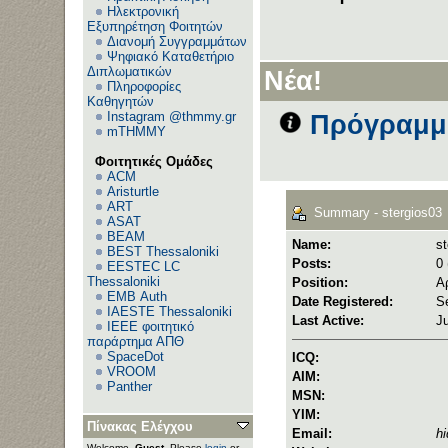
Ηλεκτρονική
Εξυπηρέτηση Φοιτητών
Διανομή Συγγραμμάτων
Ψηφιακό Καταθετήριο
Διπλωματικών
Νέα!
Πληροφορίες
Καθηγητών
Instagram @thmmy.gr
Πρόγραμμα
mTHMMY
Φοιτητικές Ομάδες
ACM
Aristurtle
ART
Summary - stergios03
ASAT
BEAM
Name:
st
BEST Thessaloniki
Posts:
0 
EESTEC LC
Thessaloniki
Position:
Α
EΜΒ Auth
Date Registered:
S
IAESTE Thessaloniki
Last Active:
J
IEEE φοιτητικό
παράρτημα ΑΠΘ
SpaceDot
ICQ:
VROOM
AIM:
Panther
MSN:
YIM:
Πίνακας Ελέγχου
Email:
h
Welcome,
Guest
. Please
login
or