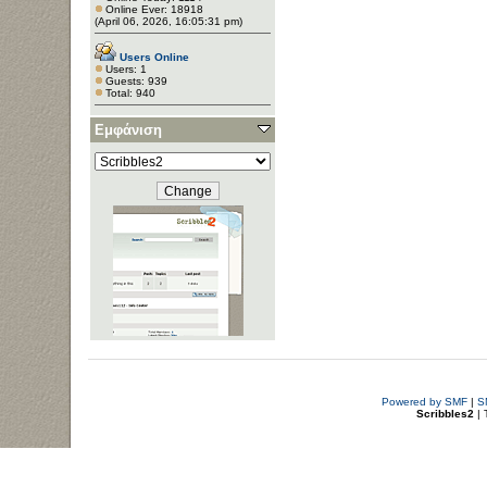
Online Ever: 18918
(April 06, 2026, 16:05:31 pm)
Users Online
Users: 1
Guests: 939
Total: 940
Εμφάνιση
Powered by SMF
|
S
Scribbles2
| 