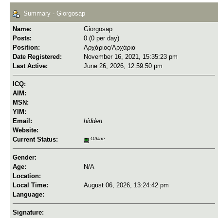
Summary - Giorgosap
Name:
Giorgosap
Posts:
0 (0 per day)
Position:
Αρχάριος/Αρχάρια
Date Registered:
November 16, 2021, 15:35:23 pm
Last Active:
June 26, 2026, 12:59:50 pm
ICQ:
AIM:
MSN:
YIM:
Email:
hidden
Website:
Current Status:
Offline
Gender:
Age:
N/A
Location:
Local Time:
August 06, 2026, 13:24:42 pm
Language:
Signature: