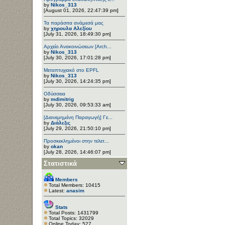
by
Nikos_313
[August 01, 2026, 22:47:39 pm]
Τα παράσιτα ανάμεσά μας
by
χηρουλα Αλεξίου
[July 31, 2026, 18:49:30 pm]
Αρχείο Ανακοινώσεων [Arch...
by
Nikos_313
[July 30, 2026, 17:01:28 pm]
Μεταπτυχιακό στο EPFL
by
Nikos_313
[July 30, 2026, 14:24:35 pm]
Οδύσσεια
by
mdimitrig
[July 30, 2026, 09:53:33 am]
[Διανεμημένη Παραγωγή] Γε...
by
Διάλεξις
[July 29, 2026, 21:50:10 pm]
Προσκεκλημένοι στην τελετ...
by
okan
[July 28, 2026, 14:46:07 pm]
Στατιστικά
Members
Total Members: 10415
Latest:
anasim
Stats
Total Posts: 1431799
Total Topics: 32029
Online Today: 527