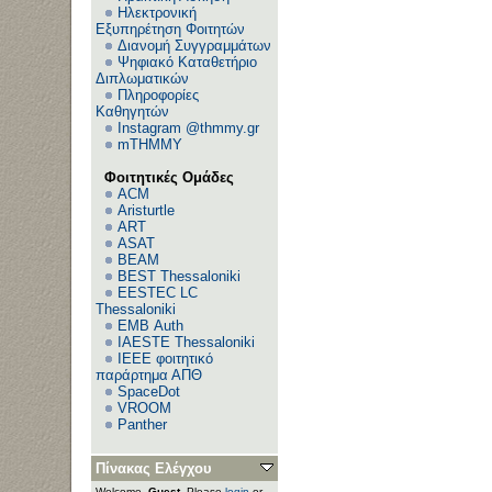
Ηλεκτρονική
Εξυπηρέτηση Φοιτητών
Διανομή Συγγραμμάτων
Ψηφιακό Καταθετήριο
Διπλωματικών
Πληροφορίες
Καθηγητών
Instagram @thmmy.gr
mTHMMY
Φοιτητικές Ομάδες
ACM
Aristurtle
ART
ASAT
BEAM
BEST Thessaloniki
EESTEC LC
Thessaloniki
EΜΒ Auth
IAESTE Thessaloniki
IEEE φοιτητικό
παράρτημα ΑΠΘ
SpaceDot
VROOM
Panther
Πίνακας Ελέγχου
Welcome,
Guest
. Please
login
or