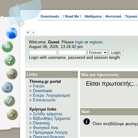
Downloads
! Read Me !
Μαθήματα
Φοιτητικά
Τεχνικά
V
<
Welcome,
Guest
. Please
login
or
register
.
August 06, 2026, 13:24:42 pm
Login with username, password and session length
Links
Νέα για πρωτοετείς
Thmmy.gr portal
Είσαι πρωτοετής;.
Forum
Downloads
Ενεργ. Λογαριασμού
Επικοινωνία
Χρήσιμα links
Νέα!
Σελίδα τμήματος
Βιβλιοθήκη Τμήματος
Elearning
Όταν ανεβάζουμε φωτογρ
Φοιτητικά fora
Πρόγραμμα Λέσχης
Πρακτική Άσκηση