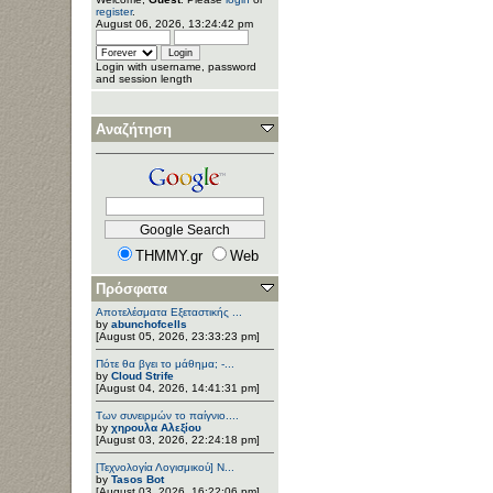
register
.
August 06, 2026, 13:24:42 pm
Login with username, password
and session length
Αναζήτηση
THMMY.gr
Web
Πρόσφατα
Αποτελέσματα Εξεταστικής ...
by
abunchofcells
[August 05, 2026, 23:33:23 pm]
Πότε θα βγει το μάθημα; -...
by
Cloud Strife
[August 04, 2026, 14:41:31 pm]
Των συνειρμών το παίγνιο....
by
χηρουλα Αλεξίου
[August 03, 2026, 22:24:18 pm]
[Τεχνολογία Λογισμικού] Ν...
by
Tasos Bot
[August 03, 2026, 16:22:06 pm]