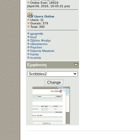
Online Ever: 18918
(April 06, 2026, 16:05:31 pm)
Users Online
Users: 11
Guests: 379
Total: 390
gpapmtb
kouf
Σβέλτο Φτυάρι
nikosmonov
Psycher
Giannis Masterio
hacky
m.renia
Εμφάνιση