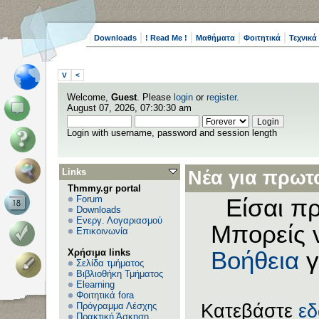
Downloads
! Read Me !
Μαθήματα
Φοιτητικά
Τεχνικά
V
<
Welcome,
Guest
. Please
login
or
register
.
August 07, 2026, 07:30:30 am
Login with username, password and session length
Links
Νέα για πρωτο
Thmmy.gr portal
Forum
Είσαι πρ
Downloads
Ενεργ. Λογαριασμού
Μπορείς 
Επικοινωνία
Χρήσιμα links
Βοήθεια
γ
Σελίδα τμήματος
Βιβλιοθήκη Τμήματος
Elearning
Φοιτητικά fora
Πρόγραμμα Λέσχης
Κατεβάστε
ε
Πρακτική Άσκηση