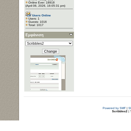
Online Ever: 18918
(April 06, 2026, 16:05:31 pm)
Users Online
Users: 1
Guests: 1016
Total: 1017
Εμφάνιση
Powered by SMF
|
S
Scribbles2
| 