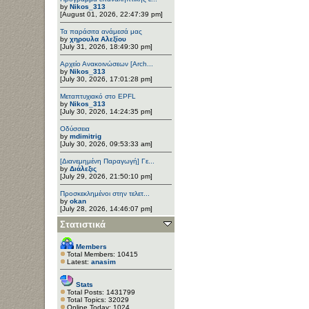
by
Nikos_313
[August 01, 2026, 22:47:39 pm]
Τα παράσιτα ανάμεσά μας
by
χηρουλα Αλεξίου
[July 31, 2026, 18:49:30 pm]
Αρχείο Ανακοινώσεων [Arch...
by
Nikos_313
[July 30, 2026, 17:01:28 pm]
Μεταπτυχιακό στο EPFL
by
Nikos_313
[July 30, 2026, 14:24:35 pm]
Οδύσσεια
by
mdimitrig
[July 30, 2026, 09:53:33 am]
[Διανεμημένη Παραγωγή] Γε...
by
Διάλεξις
[July 29, 2026, 21:50:10 pm]
Προσκεκλημένοι στην τελετ...
by
okan
[July 28, 2026, 14:46:07 pm]
Στατιστικά
Members
Total Members: 10415
Latest:
anasim
Stats
Total Posts: 1431799
Total Topics: 32029
Online Today: 1024