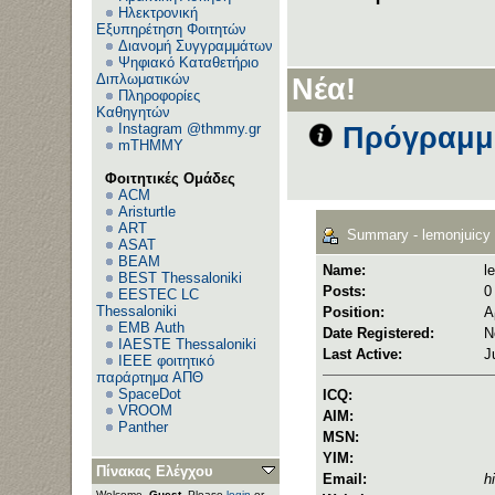
Ηλεκτρονική
Εξυπηρέτηση Φοιτητών
Διανομή Συγγραμμάτων
Ψηφιακό Καταθετήριο
Διπλωματικών
Νέα!
Πληροφορίες
Καθηγητών
Instagram @thmmy.gr
Πρόγραμμα
mTHMMY
Φοιτητικές Ομάδες
ACM
Aristurtle
ART
Summary - lemonjuicy
ASAT
BEAM
Name:
l
BEST Thessaloniki
Posts:
0
EESTEC LC
Thessaloniki
Position:
Α
EΜΒ Auth
Date Registered:
N
IAESTE Thessaloniki
Last Active:
J
IEEE φοιτητικό
παράρτημα ΑΠΘ
SpaceDot
ICQ:
VROOM
AIM:
Panther
MSN:
YIM:
Πίνακας Ελέγχου
Email:
h
Welcome,
Guest
. Please
login
or