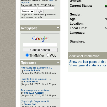
Website:
register
.
August 07, 2026, 07:30:30 am
Current Status:
Gender:
Login with username, password
and session length
Age:
N
Location:
Αναζήτηση
Local Time:
A
Language:
Signature:
THMMY.gr
Web
Additional Information:
Show the last posts of this
Πρόσφατα
Show general statistics for
Αποτελέσματα Εξεταστικής ...
by
abunchofcells
[August 05, 2026, 23:33:23 pm]
Πότε θα βγει το μάθημα; -...
by
Cloud Strife
[August 04, 2026, 14:41:31 pm]
Των συνειρμών το παίγνιο....
by
χηρουλα Αλεξίου
[August 03, 2026, 22:24:18 pm]
[Τεχνολογία Λογισμικού] Ν...
by
Tasos Bot
[August 03, 2026, 16:22:06 pm]