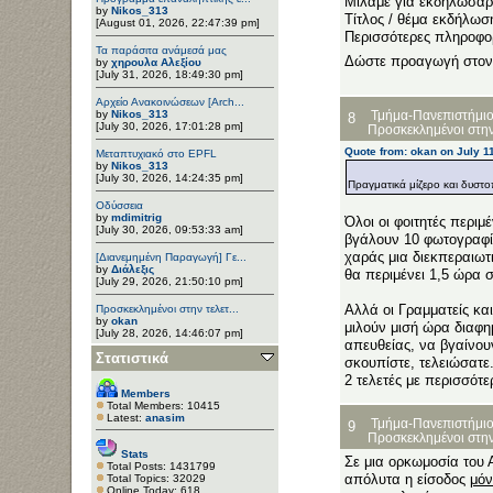
Μιλάμε για εκδηλωσάρ
by
Nikos_313
Τίτλος / θέμα εκδήλωσ
[August 01, 2026, 22:47:39 pm]
Περισσότερες πληροφορ
Τα παράσιτα ανάμεσά μας
Δώστε προαγωγή στον
by
χηρουλα Αλεξίου
[July 31, 2026, 18:49:30 pm]
Αρχείο Ανακοινώσεων [Arch...
by
Nikos_313
Τμήμα-Πανεπιστήμιο
8
[July 30, 2026, 17:01:28 pm]
Προσκεκλημένοι στην
Quote from: okan on July 1
Μεταπτυχιακό στο EPFL
by
Nikos_313
[July 30, 2026, 14:24:35 pm]
Πραγματικά μίζερο και δυστοπ
Οδύσσεια
by
mdimitrig
Όλοι οι φοιτητές περι
[July 30, 2026, 09:53:33 am]
βγάλουν 10 φωτογραφίε
χαράς μια διεκπεραιωτικ
[Διανεμημένη Παραγωγή] Γε...
by
Διάλεξις
θα περιμένει 1,5 ώρα σ
[July 29, 2026, 21:50:10 pm]
Αλλά οι Γραμματείς κα
Προσκεκλημένοι στην τελετ...
by
okan
μιλούν μισή ώρα διαφημ
[July 28, 2026, 14:46:07 pm]
απευθείας, να βγαίνου
Στατιστικά
σκουπίστε, τελειώσατε
2 τελετές με περισσότε
Members
Total Members: 10415
Latest:
anasim
Τμήμα-Πανεπιστήμιο
9
Προσκεκλημένοι στην
Stats
Σε μια ορκωμοσία του 
Total Posts: 1431799
απόλυτα η είσοδος
μόν
Total Topics: 32029
Online Today: 618