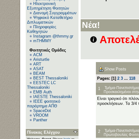
Ηλεκτρονική
Εξυπηρέτηση Φοιτητών
Διανομή Συγγραμμάτων
Ψηφιακό Καταθετήριο
Διπλωματικών
Νέα!
Πληροφορίες
Καθηγητών
Instagram @thmmy.gr
Αποτελέ
mTHMMY
Φοιτητικές Ομάδες
ACM
Aristurtle
ART
ASAT
Show Posts
BEAM
BEST Thessaloniki
Pages: [
1
]
2
3
...
118
EESTEC LC
Thessaloniki
Τμήμα-Πανεπιστήμιο
1
EΜΒ Auth
Προσκεκλημένοι στην
IAESTE Thessaloniki
Είναι τραγικό ότι πλέο
IEEE φοιτητικό
προσκλήσεων. Τα 3/4 τ
παράρτημα ΑΠΘ
SpaceDot
VROOM
Panther
Τμήμα-Πανεπιστήμιο
2
Πίνακας Ελέγχου
Πρωτοβουλίες Φοιτη
Welcome,
Guest
. Please
login
or