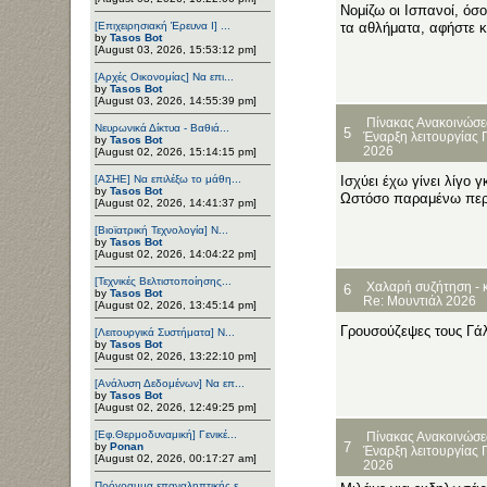
Νομίζω οι Ισπανοί, όσ
[Επιχειρησιακή Έρευνα Ι] ...
τα αθλήματα, αφήστε 
by
Tasos Bot
[August 03, 2026, 15:53:12 pm]
[Αρχές Οικονομίας] Να επι...
by
Tasos Bot
[August 03, 2026, 14:55:39 pm]
Πίνακας Ανακοινώσ
Νευρωνικά Δίκτυα - Βαθιά...
5
Έναρξη λειτουργίας
by
Tasos Bot
2026
[August 02, 2026, 15:14:15 pm]
[ΑΣΗΕ] Να επιλέξω το μάθη...
Ισχύει έχω γίνει λίγο 
by
Tasos Bot
Ωστόσο παραμένω περίε
[August 02, 2026, 14:41:37 pm]
[Βιοϊατρική Τεχνολογία] Ν...
by
Tasos Bot
[August 02, 2026, 14:04:22 pm]
[Τεχνικές Βελτιστοποίησης...
Χαλαρή συζήτηση - 
6
by
Tasos Bot
Re: Μουντιάλ 2026
[August 02, 2026, 13:45:14 pm]
Γρουσούζεψες τους Γά
[Λειτουργικά Συστήματα] Ν...
by
Tasos Bot
[August 02, 2026, 13:22:10 pm]
[Ανάλυση Δεδομένων] Να επ...
by
Tasos Bot
[August 02, 2026, 12:49:25 pm]
[Εφ.Θερμοδυναμική] Γενικέ...
Πίνακας Ανακοινώσ
7
by
Ponan
Έναρξη λειτουργίας
[August 02, 2026, 00:17:27 am]
2026
Πρόγραμμα επαναληπτικής ε...