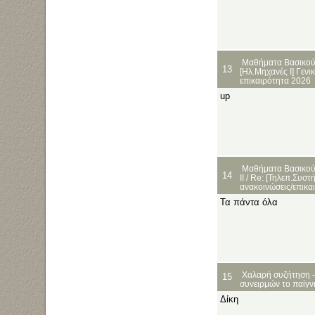
Μαθήματα Βασικού
13
[Ηλ.Μηχανές Ι] Γενι
επικαιρότητα 2026
up
Μαθήματα Βασικού
14
ΙΙ
/
Re: [Τηλεπ.Συστήμ
ανακοινώσεις/επικα
Τα πάντα όλα
Χαλαρή συζήτηση -
15
συνειρμών το παίγνι
Δίκη