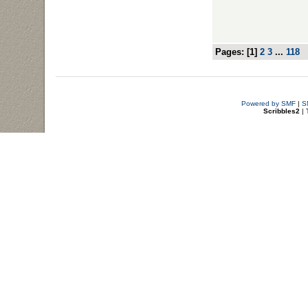
Pages: [
1
]
2
3
...
118
Powered by SMF
|
S
Scribbles2
| 