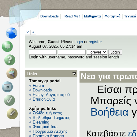
Downloads
! Read Me !
Μαθήματα
Φοιτητικά
Τεχνικά
V
<
Welcome,
Guest
. Please
login
or
register
.
August 07, 2026, 05:27:14 am
Login with username, password and session length
Links
Νέα για πρωτο
Thmmy.gr portal
Forum
Είσαι πρ
Downloads
Ενεργ. Λογαριασμού
Μπορείς 
Επικοινωνία
Χρήσιμα links
Βοήθεια
γ
Σελίδα τμήματος
Βιβλιοθήκη Τμήματος
Elearning
Φοιτητικά fora
Πρόγραμμα Λέσχης
Κατεβάστε
ε
Πρακτική Άσκηση