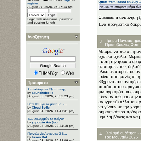
Quote from: sassi on July 
register
.
August 07, 2026, 05:27:14 am
Νομίζω το επόμενο βήμα είναι
Ωωωωω τι ανάμνηση ξύ
Login with username, password
and session length
Ένα πραγματικό δάκρ
Αναζήτηση
Τμήμα-Πανεπιστήμιο
3
Πρωτοβουλίες Φοιτη
Μπορώ να πω ότι ήταν
σχετικά σχόλια. Μερικ
- αυτή την φορά ο dpa
απαιτήσεις του, δηλαδ
υλικό με άτομα που α
THMMY.gr
Web
- είναι πασιφανές ότι 
33χρονο που αναφέρεται
Πρόσφατα
ταυτότητα του πραγματ
Αποτελέσματα Εξεταστικής ...
φωτογραφίζει τους συμφ
by
abunchofcells
[August 05, 2026, 23:33:23 pm]
- δεν αντιτίθεμαι στη
αντιγραφή) αλλά τα πρ
Πότε θα βγει το μάθημα; -...
να γίνουν με την χρήσ
by
Cloud Strife
[August 04, 2026, 14:41:31 pm]
σημαντικότερα πράγματ
μην λαμβάνεις και να μ
Των συνειρμών το παίγνιο....
by
χηρουλα Αλεξίου
[August 03, 2026, 22:24:18 pm]
Χαλαρή συζήτηση - 
4
[Τεχνολογία Λογισμικού] Ν...
Re: Μουντιάλ 2026
by
Tasos Bot
[August 03, 2026, 16:22:06 pm]