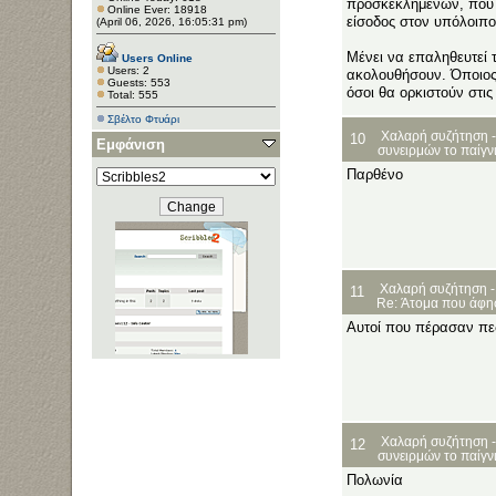
προσκεκλημένων, που 
Online Ever: 18918
είσοδος στον υπόλοιπο
(April 06, 2026, 16:05:31 pm)
Μένει να επαληθευτεί 
Users Online
Users: 2
ακολουθήσουν. Όποιος γ
Guests: 553
όσοι θα ορκιστούν στις
Total: 555
Σβέλτο Φτυάρι
Χαλαρή συζήτηση -
10
Εμφάνιση
συνειρμών το παίγνι
Παρθένο
Χαλαρή συζήτηση -
11
Re: Άτομα που άφη
Αυτοί που πέρασαν πεδ
Χαλαρή συζήτηση -
12
συνειρμών το παίγνι
Πολωνία