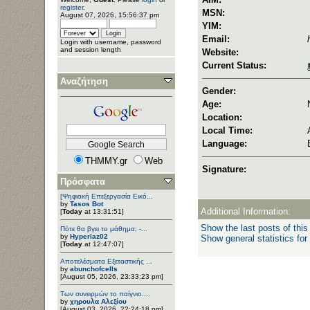
register
.
MSN:
August 07, 2026, 15:56:37 pm
YIM:
Email:
Login with username, password
and session length
Website:
Current Status:
Αναζήτηση
Gender:
Age:
Location:
Local Time:
Language:
THMMY.gr
Web
Signature:
Πρόσφατα
[Ψηφιακή Επεξεργασία Εικό...
by
Tasos Bot
Additional Information:
[
Today
at 13:31:51]
Show the last posts of this
Πότε θα βγει το μάθημα; -...
by
Hyperlaz02
Show general statistics for
[
Today
at 12:47:07]
Αποτελέσματα Εξεταστικής ...
by
abunchofcells
[August 05, 2026, 23:33:23 pm]
Των συνειρμών το παίγνιο....
by
χηρουλα Αλεξίου
[August 03, 2026, 22:24:18 pm]