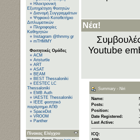
Ηλεκτρονική
Εξυπηρέτηση Φοιτητών
Διανομή Συγγραμμάτων
Ψηφιακό Καταθετήριο
Διπλωματικών
Νέα!
Πληροφορίες
Καθηγητών
Instagram @thmmy.gr
Συμβουλές
mTHMMY
Youtube emb
Φοιτητικές Ομάδες
ACM
Aristurtle
ART
ASAT
BEAM
BEST Thessaloniki
EESTEC LC
Thessaloniki
Summary - Niri
EΜΒ Auth
IAESTE Thessaloniki
Name:
IEEE φοιτητικό
Posts:
παράρτημα ΑΠΘ
Position:
SpaceDot
VROOM
Date Registered:
Panther
Last Active:
Πίνακας Ελέγχου
ICQ:
AIM:
Welcome,
Guest
. Please
login
or