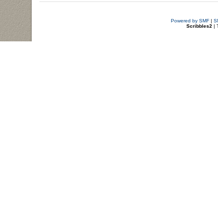
Powered by SMF
|
S
Scribbles2
| 