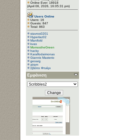
Online Ever: 18918
(April 06, 2026, 16:05:31 pm)
Users Online
Users: 16
Guests: 847
Total: 863
stavros0201
Hyperlaz02
Manifold
kvas
MomostheGreen
hacky
Κaraflodaimonas
Giannis Masterio
geoarg
airam
Σβέλτο Φτυάρι
Tasos Bot
Εμφάνιση
Gaspard
dsaragiotis
harischris