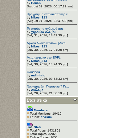
by
Ponan
[August 02, 2026, 00:17:27 am]
Πρόγραμμα επαναληπτικής ε...
by
Nikos_313
[August 01, 2026, 22:47:39 pm]
Τα παράσιτα ανάμεσά μας
by
χηρουλα Αλεξίου
[July 31, 2026, 18:49:30 pm]
Αρχείο Ανακοινώσεων [Arch...
by
Nikos_313
[July 30, 2026, 17:01:28 pm]
Μεταπτυχιακό στο EPFL
by
Nikos_313
[July 30, 2026, 14:24:35 pm]
Οδύσσεια
by
mdimitrig
[July 30, 2026, 09:53:33 am]
[Διανεμημένη Παραγωγή] Γε...
by
Διάλεξις
[July 29, 2026, 21:50:10 pm]
Στατιστικά
Members
Total Members: 10415
Latest:
anasim
Stats
Total Posts: 1431801
Total Topics: 32029
Online Today: 1051