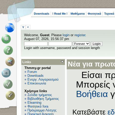
Downloads
! Read Me !
Μαθήματα
Φοιτητικά
Τεχνικά
V
<
Welcome,
Guest
. Please
login
or
register
.
August 07, 2026, 15:56:37 pm
Login with username, password and session length
Links
Νέα για πρωτο
Thmmy.gr portal
Forum
Είσαι πρ
Downloads
Ενεργ. Λογαριασμού
Μπορείς 
Επικοινωνία
Χρήσιμα links
Βοήθεια
γ
Σελίδα τμήματος
Βιβλιοθήκη Τμήματος
Elearning
Φοιτητικά fora
Πρόγραμμα Λέσχης
Κατεβάστε
ε
Πρακτική Άσκηση