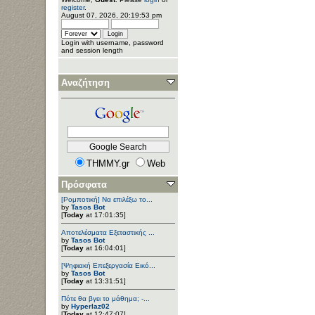
register
.
August 07, 2026, 20:19:53 pm
Login with username, password
and session length
Αναζήτηση
THMMY.gr
Web
Πρόσφατα
[Ρομποτική] Να επιλέξω το...
by
Tasos Bot
[
Today
at 17:01:35]
Αποτελέσματα Εξεταστικής ...
by
Tasos Bot
[
Today
at 16:04:01]
[Ψηφιακή Επεξεργασία Εικό...
by
Tasos Bot
[
Today
at 13:31:51]
Πότε θα βγει το μάθημα; -...
by
Hyperlaz02
[
Today
at 12:47:07]