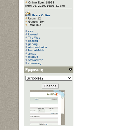
Online Ever: 18918
(April 06, 2026, 16:05:31 pm)
Users Online
Users: 12
Guests: 804
Total: 816
vevi
kkolerd
The Web
iliaskou
geoarg
nikol michalou
IoannisMich
arisap
jprap05
savvastzan
chrismzag
Εμφάνιση