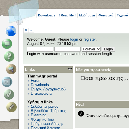
Downloads
! Read Me !
Μαθήματα
Φοιτητικά
Τεχνικά
V
<
Welcome,
Guest
. Please
login
or
register
.
August 07, 2026, 20:19:53 pm
Login with username, password and session length
Links
Νέα για πρωτοετείς
Thmmy.gr portal
Είσαι πρωτοετής;.
Forum
Downloads
Ενεργ. Λογαριασμού
Επικοινωνία
Χρήσιμα links
Νέα!
Σελίδα τμήματος
Βιβλιοθήκη Τμήματος
Elearning
Όταν ανεβάζουμε φωτογρ
Φοιτητικά fora
Πρόγραμμα Λέσχης
Πρακτική Άσκηση