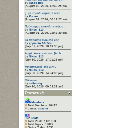
by
Tasos Bot
[August 02, 2026, 12:49:25 pm]
[Εφ.Θερμοδυναμική] Γενικέ...
by
Ponan
[August 02, 2026, 00:17:27 am]
Πρόγραμμα επαναληπτικής ε...
by
Nikos_313
[August 01, 2026, 22:47:39 pm]
Τα παράσιτα ανάμεσά μας
by
χηρουλα Αλεξίου
[July 31, 2026, 18:49:30 pm]
Αρχείο Ανακοινώσεων [Arch...
by
Nikos_313
[July 30, 2026, 17:01:28 pm]
Μεταπτυχιακό στο EPFL
by
Nikos_313
[July 30, 2026, 14:24:35 pm]
Οδύσσεια
by
mdimitrig
[July 30, 2026, 09:53:33 am]
Στατιστικά
Members
Total Members: 10415
Latest:
anasim
Stats
Total Posts: 1431803
Total Topics: 32029
Online Today: 1051