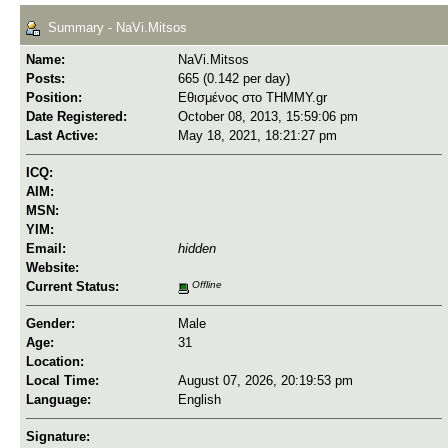
Summary - NaVi.Mitsos
Name:
NaVi.Mitsos
Posts:
665 (0.142 per day)
Position:
Εθισμένος στο ΤΗΜΜΥ.gr
Date Registered:
October 08, 2013, 15:59:06 pm
Last Active:
May 18, 2021, 18:21:27 pm
ICQ:
AIM:
MSN:
YIM:
Email:
hidden
Website:
Current Status:
Offline
Gender:
Male
Age:
31
Location:
Local Time:
August 07, 2026, 20:19:53 pm
Language:
English
Signature: