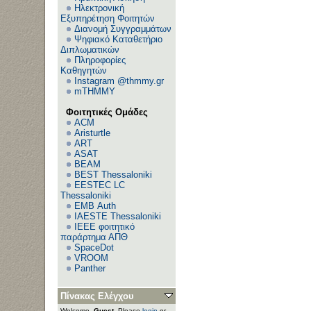
Ηλεκτρονική
Εξυπηρέτηση Φοιτητών
Διανομή Συγγραμμάτων
Ψηφιακό Καταθετήριο
Διπλωματικών
Πληροφορίες
Καθηγητών
Instagram @thmmy.gr
mTHMMY
Φοιτητικές Ομάδες
ACM
Aristurtle
ART
ASAT
BEAM
BEST Thessaloniki
EESTEC LC
Thessaloniki
EΜΒ Auth
IAESTE Thessaloniki
IEEE φοιτητικό
παράρτημα ΑΠΘ
SpaceDot
VROOM
Panther
Πίνακας Ελέγχου
Welcome,
Guest
. Please
login
or