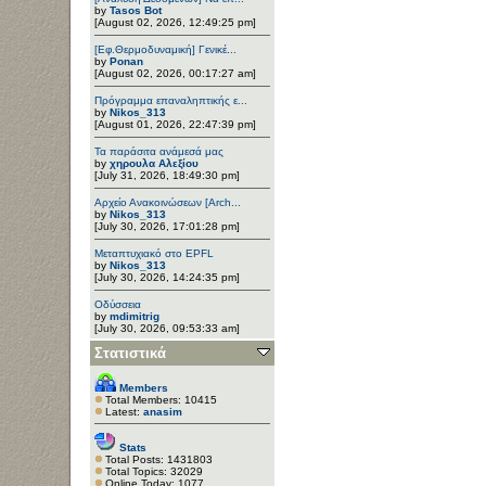
by
Tasos Bot
[August 02, 2026, 12:49:25 pm]
[Εφ.Θερμοδυναμική] Γενικέ...
by
Ponan
[August 02, 2026, 00:17:27 am]
Πρόγραμμα επαναληπτικής ε...
by
Nikos_313
[August 01, 2026, 22:47:39 pm]
Τα παράσιτα ανάμεσά μας
by
χηρουλα Αλεξίου
[July 31, 2026, 18:49:30 pm]
Αρχείο Ανακοινώσεων [Arch...
by
Nikos_313
[July 30, 2026, 17:01:28 pm]
Μεταπτυχιακό στο EPFL
by
Nikos_313
[July 30, 2026, 14:24:35 pm]
Οδύσσεια
by
mdimitrig
[July 30, 2026, 09:53:33 am]
Στατιστικά
Members
Total Members: 10415
Latest:
anasim
Stats
Total Posts: 1431803
Total Topics: 32029
Online Today: 1077