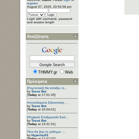
register
.
August 07, 2026, 20:54:58 pm
Login with username, password
and session length
Αναζήτηση
THMMY.gr
Web
Πρόσφατα
[Ρομποτική] Να επιλέξω το...
by
Tasos Bot
[
Today
at 17:01:35]
Αποτελέσματα Εξεταστικής ...
by
Tasos Bot
[
Today
at 16:04:01]
[Ψηφιακή Επεξεργασία Εικό...
by
Tasos Bot
[
Today
at 13:31:51]
Πότε θα βγει το μάθημα; -...
by
Hyperlaz02
[
Today
at 12:47:07]