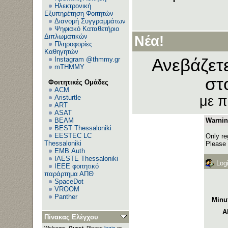
Ηλεκτρονική
Εξυπηρέτηση Φοιτητών
Διανομή Συγγραμμάτων
Ψηφιακό Καταθετήριο
Διπλωματικών
Νέα!
Πληροφορίες
Καθηγητών
Instagram @thmmy.gr
Ανεβάζετ
mTHMMY
στ
Φοιτητικές Ομάδες
ACM
Aristurtle
με 
ART
ASAT
BEAM
Warnin
BEST Thessaloniki
EESTEC LC
Only re
Thessaloniki
Please 
EΜΒ Auth
IAESTE Thessaloniki
Log
IEEE φοιτητικό
παράρτημα ΑΠΘ
SpaceDot
VROOM
Panther
Minut
A
Πίνακας Ελέγχου
Welcome,
Guest
. Please
login
or