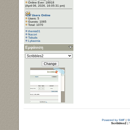
Online Ever: 18918
(April 06, 2026, 16:05:31 pm)
Users Online
Users: 5
Guests: 1065
Total: 1070
themis01
fkacori
Tsikalis
Lykaonia
Εμφάνιση
Powered by SMF
|
S
Scribbles2
| 