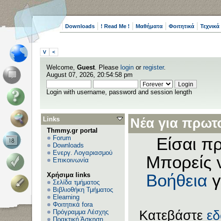
Downloads
! Read Me !
Μαθήματα
Φοιτητικά
Τεχνικά
V
<
Welcome,
Guest
. Please
login
or
register
.
August 07, 2026, 20:54:58 pm
Login with username, password and session length
Links
Νέα για πρωτο
Thmmy.gr portal
Forum
Είσαι πρ
Downloads
Ενεργ. Λογαριασμού
Μπορείς 
Επικοινωνία
Χρήσιμα links
Βοήθεια
γ
Σελίδα τμήματος
Βιβλιοθήκη Τμήματος
Elearning
Φοιτητικά fora
Πρόγραμμα Λέσχης
Κατεβάστε
ε
Πρακτική Άσκηση