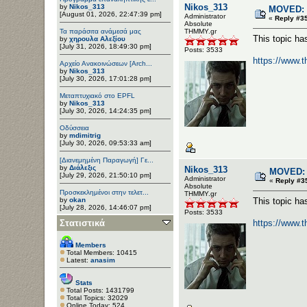
Nikos_313
by
Nikos_313
MOVED: 
[August 01, 2026, 22:47:39 pm]
Administrator
«
Reply #3
Αbsolute
Τα παράσιτα ανάμεσά μας
ΤΗΜΜΥ.gr
This topic h
by
χηρουλα Αλεξίου
[July 31, 2026, 18:49:30 pm]
Posts: 3533
https://www.
Αρχείο Ανακοινώσεων [Arch...
by
Nikos_313
[July 30, 2026, 17:01:28 pm]
Μεταπτυχιακό στο EPFL
by
Nikos_313
[July 30, 2026, 14:24:35 pm]
Οδύσσεια
by
mdimitrig
[July 30, 2026, 09:53:33 am]
[Διανεμημένη Παραγωγή] Γε...
by
Διάλεξις
Nikos_313
MOVED: 
[July 29, 2026, 21:50:10 pm]
Administrator
«
Reply #3
Αbsolute
Προσκεκλημένοι στην τελετ...
ΤΗΜΜΥ.gr
by
okan
This topic h
[July 28, 2026, 14:46:07 pm]
Posts: 3533
Στατιστικά
https://www.
Members
Total Members: 10415
Latest:
anasim
Stats
Total Posts: 1431799
Total Topics: 32029
Online Today: 524