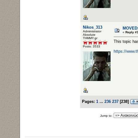
Nikos_313
MOVED: 
Administrator
«
Reply #
Αbsolute
ΤΗΜΜΥ.gr
This topic h
Posts: 3533
https://www.
Pages:
1
...
236
237
[
238
]
Jump to: