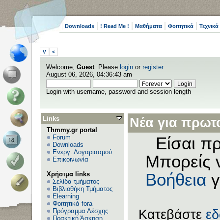
Downloads
! Read Me !
Μαθήματα
Φοιτητικά
Τεχνικά
V
<
Welcome,
Guest
. Please
login
or
register
.
August 06, 2026, 04:36:43 am
Login with username, password and session length
Links
Νέα για πρωτο
Thmmy.gr portal
Forum
Είσαι πρ
Downloads
Ενεργ. Λογαριασμού
Μπορείς 
Επικοινωνία
Χρήσιμα links
Βοήθεια
γ
Σελίδα τμήματος
Βιβλιοθήκη Τμήματος
Elearning
Φοιτητικά fora
Πρόγραμμα Λέσχης
Κατεβάστε
ε
Πρακτική Άσκηση