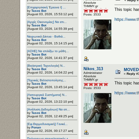
«
Reply #
Αbsolute
ΤΗΜΜΥ.gr
[Επιχειρησιακή Έρευνα Ι] ...
This topic h
by
Tasos Bot
[August 03, 2026, 15:53:12 pm]
Posts: 3533
https://www.
[Αρχές Οικονομίας] Να επι...
by
Tasos Bot
[August 03, 2026, 14:55:39 pm]
Νευρωνικά Δίκτυα - Βαθιά...
by
Tasos Bot
[August 02, 2026, 15:14:15 pm]
[ΑΣΗΕ] Να επιλέξω το μάθη...
by
Tasos Bot
[August 02, 2026, 14:41:37 pm]
[Βιοϊατρική Τεχνολογία] Ν...
Nikos_313
by
Tasos Bot
MOVED: 
[August 02, 2026, 14:04:22 pm]
Administrator
«
Reply #
Αbsolute
ΤΗΜΜΥ.gr
[Τεχνικές Βελτιστοποίησης...
This topic h
by
Tasos Bot
[August 02, 2026, 13:45:14 pm]
Posts: 3533
https://www.
[Λειτουργικά Συστήματα] Ν...
by
Tasos Bot
[August 02, 2026, 13:22:10 pm]
[Ανάλυση Δεδομένων] Να επ...
by
Tasos Bot
[August 02, 2026, 12:49:25 pm]
[Εφ.Θερμοδυναμική] Γενικέ...
by
Ponan
[August 02, 2026, 00:17:27 am]
Πρόγραμμα επαναληπτικής ε...