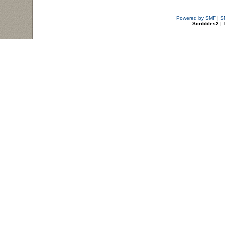
Powered by SMF
|
S
Scribbles2
| 