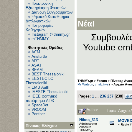
Ηλεκτρονική
Εξυπηρέτηση Φοιτητών
Διανομή Συγγραμμάτων
Ψηφιακό Καταθετήριο
Διπλωματικών
Νέα!
Πληροφορίες
Καθηγητών
Instagram @thmmy.gr
Συμβουλές
mTHMMY
Youtube emb
Φοιτητικές Ομάδες
ACM
Aristurtle
ART
ASAT
BEAM
BEST Thessaloniki
EESTEC LC
THMMY.gr
>
Forum
>
Πίνακας Ανα
Thessaloniki
Mr Watson
,
chatzikys
) >
Αρχείο Ανα
EΜΒ Auth
IAESTE Thessaloniki
IEEE φοιτητικό
Pages:
1
...
236
237
[
238
]
παράρτημα ΑΠΘ
SpaceDot
VROOM
Author
Topic: Αρχείο
Panther
Nikos_313
MOVED:
Administrator
«
Reply #
Πίνακας Ελέγχου
Αbsolute
ΤΗΜΜΥ.gr
Welcome,
Guest
. Please
login
or