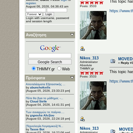
This topic h
register
.
Posts: 3533
August 06, 2026, 04:36:43 am
https://www.
Login with username, password
and session length
Αναζήτηση
Nikos_313
MOVED:
Administrator
«
Reply #
Αbsolute
THMMY.gr
Web
ΤΗΜΜΥ.gr
This topic h
Posts: 3533
Πρόσφατα
https://www.
Αποτελέσματα Εξεταστικής ...
by
abunchofcells
[August 05, 2026, 23:33:23 pm]
Πότε θα βγει το μάθημα; -...
by
Cloud Strife
[August 04, 2026, 14:41:31 pm]
Των συνειρμών το παίγνιο....
by
χηρουλα Αλεξίου
[August 03, 2026, 22:24:18 pm]
[Τεχνολογία Λογισμικού] Ν...
Nikos_313
MOVED: 
by
Tasos Bot
Administrator
[August 03, 2026, 16:22:06 pm]