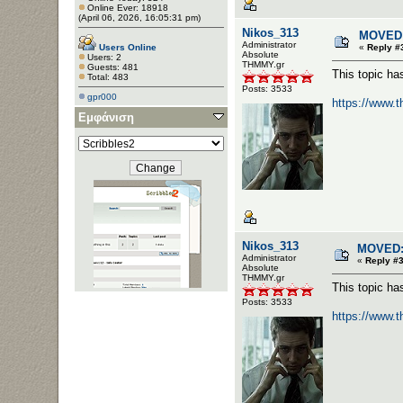
Online Ever: 18918
(April 06, 2026, 16:05:31 pm)
Nikos_313
MOVED:
Administrator
Users Online
«
Reply #
Αbsolute
Users: 2
ΤΗΜΜΥ.gr
Guests: 481
This topic h
Total: 483
Posts: 3533
gpr000
https://www.
Εμφάνιση
Nikos_313
MOVED: 
Administrator
«
Reply #
Αbsolute
ΤΗΜΜΥ.gr
This topic h
Posts: 3533
https://www.