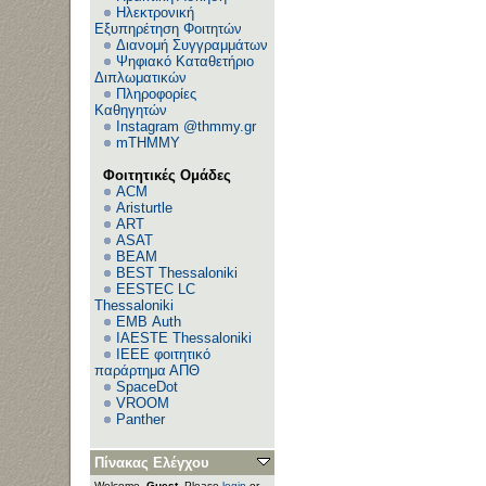
Ηλεκτρονική
Εξυπηρέτηση Φοιτητών
Διανομή Συγγραμμάτων
Ψηφιακό Καταθετήριο
Διπλωματικών
Πληροφορίες
Καθηγητών
Instagram @thmmy.gr
mTHMMY
Φοιτητικές Ομάδες
ACM
Aristurtle
ART
ASAT
BEAM
BEST Thessaloniki
EESTEC LC
Thessaloniki
EΜΒ Auth
IAESTE Thessaloniki
IEEE φοιτητικό
παράρτημα ΑΠΘ
SpaceDot
VROOM
Panther
Πίνακας Ελέγχου
Welcome,
Guest
. Please
login
or