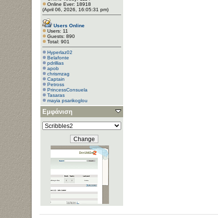
Online Ever: 18918
(April 06, 2026, 16:05:31 pm)
Users Online
Users: 11
Guests: 890
Total: 901
Hyperlaz02
Belafonte
pdrillias
apob
chrismzag
Captain
Petross
PrincessConsuela
Tasaras
mayia psarikoglou
Εμφάνιση