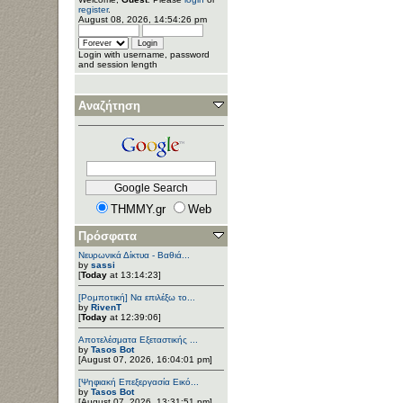
register
.
August 08, 2026, 14:54:26 pm
Login with username, password
and session length
Αναζήτηση
THMMY.gr
Web
Πρόσφατα
Νευρωνικά Δίκτυα - Βαθιά...
by
sassi
[
Today
at 13:14:23]
[Ρομποτική] Να επιλέξω το...
by
RivenT
[
Today
at 12:39:06]
Αποτελέσματα Εξεταστικής ...
by
Tasos Bot
[August 07, 2026, 16:04:01 pm]
[Ψηφιακή Επεξεργασία Εικό...
by
Tasos Bot
[August 07, 2026, 13:31:51 pm]