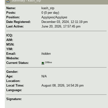
Summary - kash_stp
Name:
kash_stp
Posts:
0 (0 per day)
Position:
Αρχάριος/Αρχάρια
Date Registered:
December 03, 2024, 12:11:19 pm
Last Active:
June 20, 2026, 17:57:45 pm
ICQ:
AIM:
MSN:
YIM:
Email:
hidden
Website:
Current Status:
Offline
Gender:
Age:
N/A
Location:
Local Time:
August 08, 2026, 14:54:26 pm
Language:
Signature: