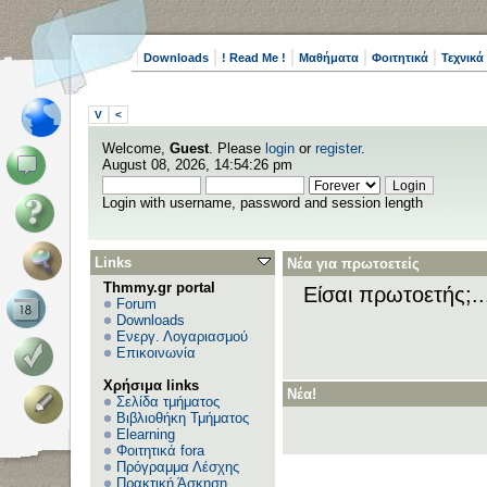
Downloads
! Read Me !
Μαθήματα
Φοιτητικά
Τεχνικά
V
<
Welcome,
Guest
. Please
login
or
register
.
August 08, 2026, 14:54:26 pm
Login with username, password and session length
Links
Νέα για πρωτοετείς
Thmmy.gr portal
Είσαι πρωτοετής;.
Forum
Downloads
Ενεργ. Λογαριασμού
Επικοινωνία
Χρήσιμα links
Νέα!
Σελίδα τμήματος
Βιβλιοθήκη Τμήματος
Elearning
Φοιτητικά fora
Πρόγραμμα Λέσχης
Πρακτική Άσκηση