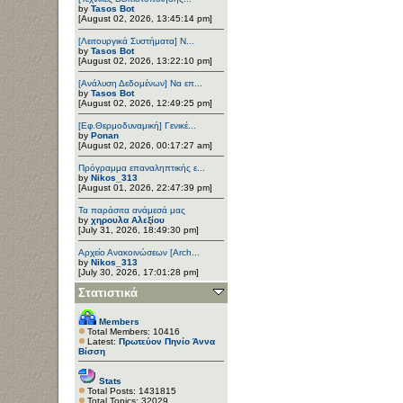
by
Tasos Bot
[August 02, 2026, 13:45:14 pm]
[Λειτουργικά Συστήματα] Ν...
by
Tasos Bot
[August 02, 2026, 13:22:10 pm]
[Ανάλυση Δεδομένων] Να επ...
by
Tasos Bot
[August 02, 2026, 12:49:25 pm]
[Εφ.Θερμοδυναμική] Γενικέ...
by
Ponan
[August 02, 2026, 00:17:27 am]
Πρόγραμμα επαναληπτικής ε...
by
Nikos_313
[August 01, 2026, 22:47:39 pm]
Τα παράσιτα ανάμεσά μας
by
χηρουλα Αλεξίου
[July 31, 2026, 18:49:30 pm]
Αρχείο Ανακοινώσεων [Arch...
by
Nikos_313
[July 30, 2026, 17:01:28 pm]
Στατιστικά
Members
Total Members: 10416
Latest:
Πρωτεύον Πηνίο Άννα
Βίσση
Stats
Total Posts: 1431815
Total Topics: 32029