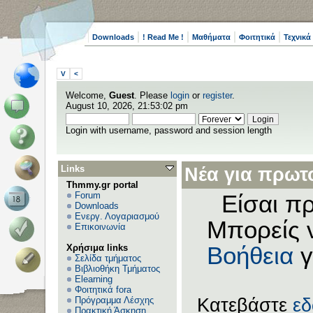
Downloads
! Read Me !
Μαθήματα
Φοιτητικά
Τεχνικά
V
<
Welcome,
Guest
. Please
login
or
register
.
August 10, 2026, 21:53:02 pm
Login with username, password and session length
Links
Νέα για πρωτο
Thmmy.gr portal
Forum
Είσαι πρ
Downloads
Ενεργ. Λογαριασμού
Μπορείς 
Επικοινωνία
Χρήσιμα links
Βοήθεια
γ
Σελίδα τμήματος
Βιβλιοθήκη Τμήματος
Elearning
Φοιτητικά fora
Πρόγραμμα Λέσχης
Κατεβάστε
ε
Πρακτική Άσκηση