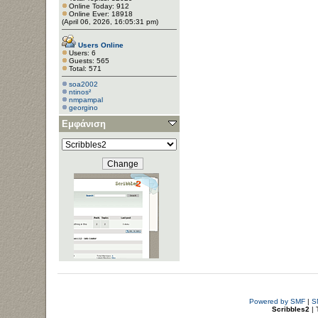
Online Today: 912
Online Ever: 18918
(April 06, 2026, 16:05:31 pm)
Users Online
Users: 6
Guests: 565
Total: 571
soa2002
ntinos²
nmpampal
georgino
Εμφάνιση
Powered by SMF
|
S
Scribbles2
| 