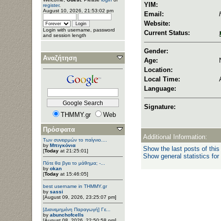
YIM:
register
.
August 10, 2026, 21:53:02 pm
Email:
Website:
Login with username, password
Current Status:
and session length
Gender:
Αναζήτηση
Age:
Location:
Local Time:
Language:
Signature:
THMMY.gr
Web
Πρόσφατα
Additional Information:
Των συνειρμών το παίγνιο....
by
Μπιγκόνια
Show the last posts of this
[
Today
at 21:25:01]
Show general statistics for
Πότε θα βγει το μάθημα; -...
by
okan
[
Today
at 15:46:05]
best username in THMMY.gr
by
sassi
[August 09, 2026, 23:25:07 pm]
[Διανεμημένη Παραγωγή] Γε...
by
abunchofcells
[August 08, 2026, 22:50:58 pm]