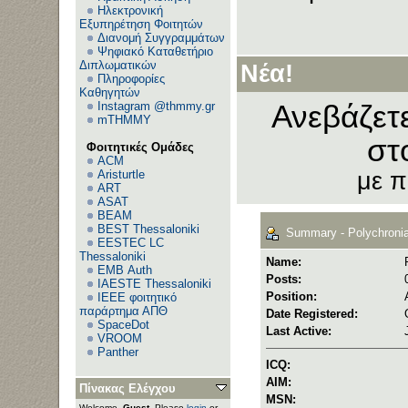
Ηλεκτρονική
Εξυπηρέτηση Φοιτητών
Διανομή Συγγραμμάτων
Ψηφιακό Καταθετήριο
Διπλωματικών
Νέα!
Πληροφορίες
Καθηγητών
Instagram @thmmy.gr
Ανεβάζετ
mTHMMY
στ
Φοιτητικές Ομάδες
ACM
Aristurtle
με 
ART
ASAT
BEAM
BEST Thessaloniki
Summary - Polychroni
EESTEC LC
Thessaloniki
Name:
EΜΒ Auth
Posts:
IAESTE Thessaloniki
Position:
IEEE φοιτητικό
παράρτημα ΑΠΘ
Date Registered:
SpaceDot
Last Active:
VROOM
Panther
ICQ:
AIM:
Πίνακας Ελέγχου
MSN:
Welcome,
Guest
. Please
login
or