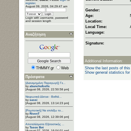
register
.
August 09, 2026, 04:29:47 am
Gender:
Age:
Login with username, password
Location:
and session length
Local Time:
Language:
Αναζήτηση
Signature:
Additional Information:
THMMY.gr
Web
Show the last posts of this
Show general statistics for
Πρόσφατα
[Διανεμημένη Παραγωγή] Γε...
by
abunchofcells
[August 08, 2026, 22:50:58 pm]
Νευρωνικά Δίκτυα - Βαθιά...
by
sassi
[August 08, 2026, 13:14:23 pm]
[Ρομποτική] Να επιλέξω το...
by
RivenT
[August 08, 2026, 12:39:06 pm]
Αποτελέσματα Εξεταστικής ...
by
Tasos Bot
[August 07, 2026, 16:04:01 pm]