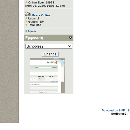
Online Ever: 18918
(April 06, 2026, 16:05:31 pm)
Users Online
Users: 2
Guests: 854
Total: 856
Mystis
Εμφάνιση
Powered by SMF
|
S
Scribbles2
| 