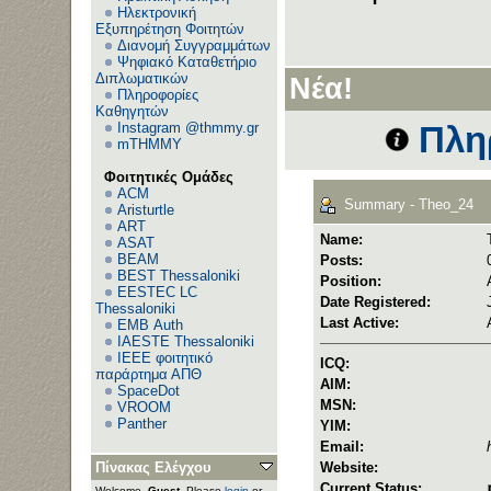
Ηλεκτρονική
Εξυπηρέτηση Φοιτητών
Διανομή Συγγραμμάτων
Ψηφιακό Καταθετήριο
Διπλωματικών
Νέα!
Πληροφορίες
Καθηγητών
Instagram @thmmy.gr
Πλη
mTHMMY
Φοιτητικές Ομάδες
ACM
Summary - Theo_24
Aristurtle
ART
Name:
ASAT
BEAM
Posts:
BEST Thessaloniki
Position:
EESTEC LC
Date Registered:
Thessaloniki
Last Active:
EΜΒ Auth
IAESTE Thessaloniki
IEEE φοιτητικό
ICQ:
παράρτημα ΑΠΘ
AIM:
SpaceDot
MSN:
VROOM
Panther
YIM:
Email:
Πίνακας Ελέγχου
Website:
Current Status:
Welcome,
Guest
. Please
login
or