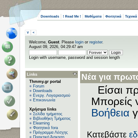
Downloads
! Read Me !
Μαθήματα
Φοιτητικά
Τεχνικά
V
<
Welcome,
Guest
. Please
login
or
register
.
August 09, 2026, 04:29:47 am
Login with username, password and session length
Links
Νέα για πρωτο
Thmmy.gr portal
Forum
Είσαι πρ
Downloads
Ενεργ. Λογαριασμού
Μπορείς 
Επικοινωνία
Χρήσιμα links
Βοήθεια
γ
Σελίδα τμήματος
Βιβλιοθήκη Τμήματος
Elearning
Φοιτητικά fora
Πρόγραμμα Λέσχης
Κατεβάστε
ε
Πρακτική Άσκηση