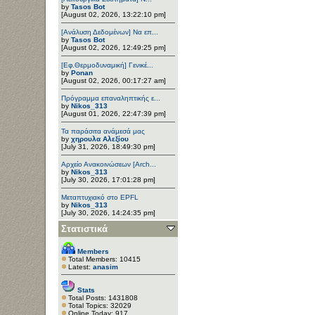
by
Tasos Bot
[August 02, 2026, 13:22:10 pm]
[Ανάλυση Δεδομένων] Να επ...
by
Tasos Bot
[August 02, 2026, 12:49:25 pm]
[Εφ.Θερμοδυναμική] Γενικέ...
by
Ponan
[August 02, 2026, 00:17:27 am]
Πρόγραμμα επαναληπτικής ε...
by
Nikos_313
[August 01, 2026, 22:47:39 pm]
Τα παράσιτα ανάμεσά μας
by
χηρουλα Αλεξίου
[July 31, 2026, 18:49:30 pm]
Αρχείο Ανακοινώσεων [Arch...
by
Nikos_313
[July 30, 2026, 17:01:28 pm]
Μεταπτυχιακό στο EPFL
by
Nikos_313
[July 30, 2026, 14:24:35 pm]
Στατιστικά
Members
Total Members: 10415
Latest:
anasim
Stats
Total Posts: 1431808
Total Topics: 32029
Online Today: 917