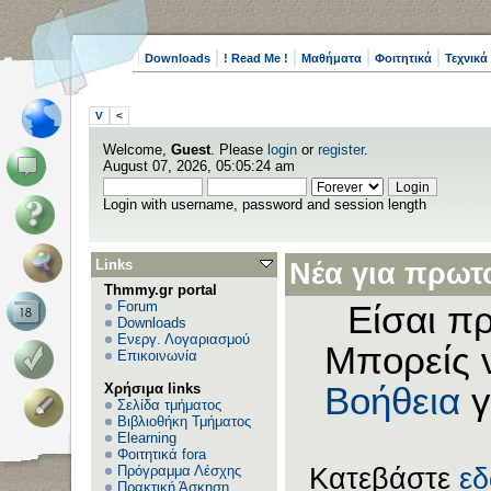
Downloads
! Read Me !
Μαθήματα
Φοιτητικά
Τεχνικά
V
<
Welcome,
Guest
. Please
login
or
register
.
August 07, 2026, 05:05:24 am
Login with username, password and session length
Links
Νέα για πρωτο
Thmmy.gr portal
Forum
Είσαι πρ
Downloads
Ενεργ. Λογαριασμού
Μπορείς 
Επικοινωνία
Χρήσιμα links
Βοήθεια
γ
Σελίδα τμήματος
Βιβλιοθήκη Τμήματος
Elearning
Φοιτητικά fora
Πρόγραμμα Λέσχης
Κατεβάστε
ε
Πρακτική Άσκηση