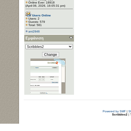
Online Ever: 18918
(April 06, 2026, 16:05:31 pm)
Users Online
Users: 2
Guests: 579
Total: 581
ant2946
Εμφάνιση
Powered by SMF
|
S
Scribbles2
| 