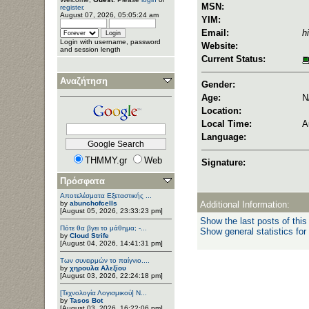
MSN:
register
.
August 07, 2026, 05:05:24 am
YIM:
Email:
h
Login with username, password
Website:
and session length
Current Status:
Αναζήτηση
Gender:
Age:
N
Location:
Local Time:
A
Language:
THMMY.gr
Web
Signature:
Πρόσφατα
Αποτελέσματα Εξεταστικής ...
by
abunchofcells
Additional Information:
[August 05, 2026, 23:33:23 pm]
Show the last posts of this
Πότε θα βγει το μάθημα; -...
Show general statistics for
by
Cloud Strife
[August 04, 2026, 14:41:31 pm]
Των συνειρμών το παίγνιο....
by
χηρουλα Αλεξίου
[August 03, 2026, 22:24:18 pm]
[Τεχνολογία Λογισμικού] Ν...
by
Tasos Bot
[August 03, 2026, 16:22:06 pm]