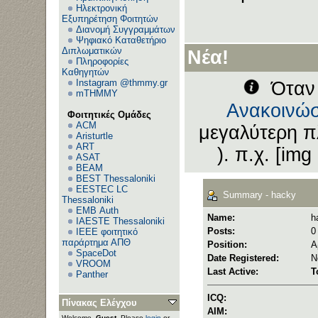
Ηλεκτρονική
Εξυπηρέτηση Φοιτητών
Διανομή Συγγραμμάτων
Ψηφιακό Καταθετήριο
Διπλωματικών
Νέα!
Πληροφορίες
Καθηγητών
Instagram @thmmy.gr
Όταν 
mTHMMY
Ανακοινώσ
Φοιτητικές Ομάδες
ACM
μεγαλύτερη π
Aristurtle
ART
). π.χ. [img
ASAT
BEAM
BEST Thessaloniki
EESTEC LC
Summary - hacky
Thessaloniki
EΜΒ Auth
Name:
h
IAESTE Thessaloniki
Posts:
0
IEEE φοιτητικό
παράρτημα ΑΠΘ
Position:
Α
SpaceDot
Date Registered:
N
VROOM
Last Active:
T
Panther
ICQ:
Πίνακας Ελέγχου
AIM:
Welcome,
Guest
. Please
login
or