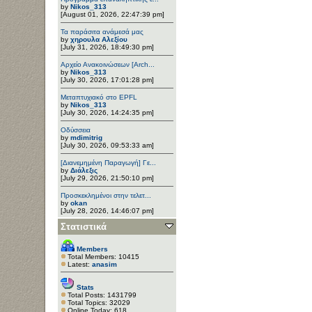
by
Nikos_313
[August 01, 2026, 22:47:39 pm]
Τα παράσιτα ανάμεσά μας
by
χηρουλα Αλεξίου
[July 31, 2026, 18:49:30 pm]
Αρχείο Ανακοινώσεων [Arch...
by
Nikos_313
[July 30, 2026, 17:01:28 pm]
Μεταπτυχιακό στο EPFL
by
Nikos_313
[July 30, 2026, 14:24:35 pm]
Οδύσσεια
by
mdimitrig
[July 30, 2026, 09:53:33 am]
[Διανεμημένη Παραγωγή] Γε...
by
Διάλεξις
[July 29, 2026, 21:50:10 pm]
Προσκεκλημένοι στην τελετ...
by
okan
[July 28, 2026, 14:46:07 pm]
Στατιστικά
Members
Total Members: 10415
Latest:
anasim
Stats
Total Posts: 1431799
Total Topics: 32029
Online Today: 618