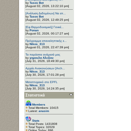
by
Tasos Bot
[August 02, 2026, 13:22:10 pm]
[Ανάλυση Δεδομένων] Να επ...
by
Tasos Bot
[August 02, 2026, 12:49:25 pm]
[Εφ.Θερμοδυναμική] Γενικέ...
by
Ponan
[August 02, 2026, 00:17:27 am]
Πρόγραμμα επαναληπτικής ε...
by
Nikos_313
[August 01, 2026, 22:47:39 pm]
Τα παράσιτα ανάμεσά μας
by
χηρουλα Αλεξίου
[July 31, 2026, 18:49:30 pm]
Αρχείο Ανακοινώσεων [Arch...
by
Nikos_313
[July 30, 2026, 17:01:28 pm]
Μεταπτυχιακό στο EPFL
by
Nikos_313
[July 30, 2026, 14:24:35 pm]
Στατιστικά
Members
Total Members: 10415
Latest:
anasim
Stats
Total Posts: 1431808
Total Topics: 32029
Online Today: 896