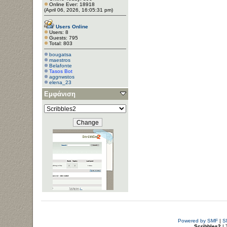
Online Ever: 18918
(April 06, 2026, 16:05:31 pm)
Users Online
Users: 8
Guests: 795
Total: 803
bougatsa
maestros
Belafonte
Tasos Bot
aggnwstos
elena_23
Εμφάνιση
Powered by SMF
|
S
Scribbles2
| 