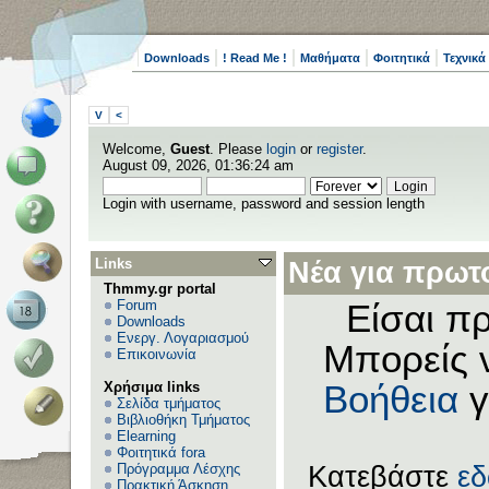
Downloads
! Read Me !
Μαθήματα
Φοιτητικά
Τεχνικά
V
<
Welcome,
Guest
. Please
login
or
register
.
August 09, 2026, 01:36:24 am
Login with username, password and session length
Links
Νέα για πρωτο
Thmmy.gr portal
Forum
Είσαι πρ
Downloads
Ενεργ. Λογαριασμού
Μπορείς 
Επικοινωνία
Χρήσιμα links
Βοήθεια
γ
Σελίδα τμήματος
Βιβλιοθήκη Τμήματος
Elearning
Φοιτητικά fora
Πρόγραμμα Λέσχης
Κατεβάστε
ε
Πρακτική Άσκηση