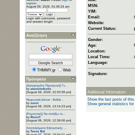
register
.
MSN:
August 09, 2026, 01:36:24 am
YIM:
Email:
Login with username, password
and session length
Website:
Current Status:
Αναζήτηση
Gender:
Age:
Location:
Local Time:
Language:
THMMY.gr
Web
Signature:
Πρόσφατα
[Διανεμημένη Παραγωγή] Γε...
by
abunchofcells
Additional Information:
[August 08, 2026, 22:50:58 pm]
Show the last posts of this
Νευρωνικά Δίκτυα - Βαθιά...
by
sassi
Show general statistics for
[August 08, 2026, 13:14:23 pm]
[Ρομποτική] Να επιλέξω το...
by
RivenT
[August 08, 2026, 12:39:06 pm]
Αποτελέσματα Εξεταστικής ...
by
Tasos Bot
[August 07, 2026, 16:04:01 pm]