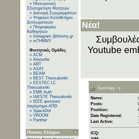
Ηλεκτρονική
Εξυπηρέτηση Φοιτητών
Διανομή Συγγραμμάτων
Ψηφιακό Καταθετήριο
Διπλωματικών
Νέα!
Πληροφορίες
Καθηγητών
Instagram @thmmy.gr
Συμβουλές
mTHMMY
Youtube emb
Φοιτητικές Ομάδες
ACM
Aristurtle
ART
ASAT
BEAM
BEST Thessaloniki
EESTEC LC
Thessaloniki
Summary - s
EΜΒ Auth
IAESTE Thessaloniki
Name:
IEEE φοιτητικό
Posts:
παράρτημα ΑΠΘ
Position:
SpaceDot
VROOM
Date Registered:
Panther
Last Active:
Πίνακας Ελέγχου
ICQ:
AIM:
Welcome,
Guest
. Please
login
or