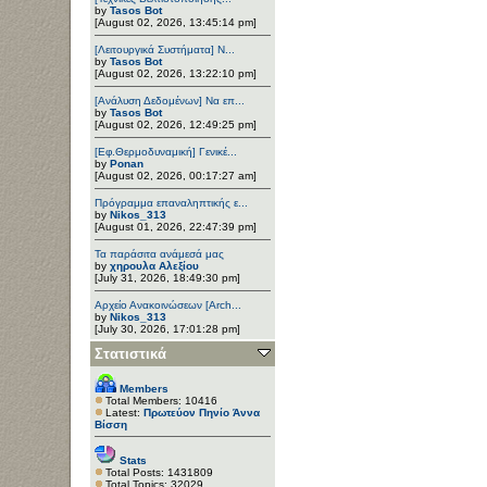
by
Tasos Bot
[August 02, 2026, 13:45:14 pm]
[Λειτουργικά Συστήματα] Ν...
by
Tasos Bot
[August 02, 2026, 13:22:10 pm]
[Ανάλυση Δεδομένων] Να επ...
by
Tasos Bot
[August 02, 2026, 12:49:25 pm]
[Εφ.Θερμοδυναμική] Γενικέ...
by
Ponan
[August 02, 2026, 00:17:27 am]
Πρόγραμμα επαναληπτικής ε...
by
Nikos_313
[August 01, 2026, 22:47:39 pm]
Τα παράσιτα ανάμεσά μας
by
χηρουλα Αλεξίου
[July 31, 2026, 18:49:30 pm]
Αρχείο Ανακοινώσεων [Arch...
by
Nikos_313
[July 30, 2026, 17:01:28 pm]
Στατιστικά
Members
Total Members: 10416
Latest:
Πρωτεύον Πηνίο Άννα
Βίσση
Stats
Total Posts: 1431809
Total Topics: 32029