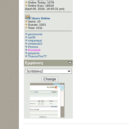
Online Today: 1078
Online Ever: 18918
(April 06, 2026, 16:05:31 pm)
Users Online
Users: 10
Guests: 1001
Total: 1011
geomourat
cpt38
nmpampal
christina02
Petross
thomasdt
grepanis
ThanosTheTT
Εμφάνιση