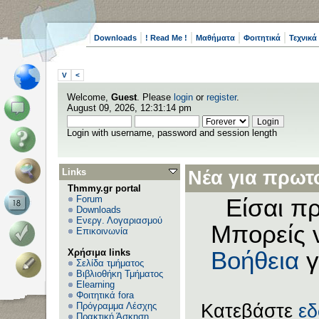
Downloads
! Read Me !
Μαθήματα
Φοιτητικά
Τεχνικά
V
<
Welcome,
Guest
. Please
login
or
register
.
August 09, 2026, 12:31:14 pm
Login with username, password and session length
Links
Νέα για πρωτο
Thmmy.gr portal
Forum
Είσαι πρ
Downloads
Ενεργ. Λογαριασμού
Μπορείς 
Επικοινωνία
Χρήσιμα links
Βοήθεια
γ
Σελίδα τμήματος
Βιβλιοθήκη Τμήματος
Elearning
Φοιτητικά fora
Πρόγραμμα Λέσχης
Κατεβάστε
ε
Πρακτική Άσκηση