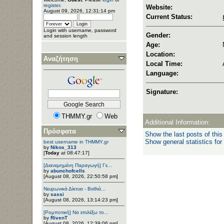
register
.
Website:
August 09, 2026, 12:31:14 pm
Current Status:
Login with username, password
Gender:
and session length
Age:
Location:
Αναζήτηση
Local Time:
Language:
Signature:
THMMY.gr
Web
Additional Information:
Πρόσφατα
Show the last posts of this
Show general statistics for
best username in THMMY.gr
by
Nikos_313
[
Today
at 08:47:17]
[Διανεμημένη Παραγωγή] Γε...
by
abunchofcells
[August 08, 2026, 22:50:58 pm]
Νευρωνικά Δίκτυα - Βαθιά...
by
sassi
[August 08, 2026, 13:14:23 pm]
[Ρομποτική] Να επιλέξω το...
by
RivenT
[August 08, 2026, 12:39:06 pm]