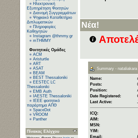
Ηλεκτρονική
Εξυπηρέτηση Φοιτητών
Διανομή Συγγραμμάτων
Ψηφιακό Καταθετήριο
Διπλωματικών
Νέα!
Πληροφορίες
Καθηγητών
Instagram @thmmy.gr
Αποτελέ
mTHMMY
Φοιτητικές Ομάδες
ACM
Aristurtle
ART
ASAT
Summary - nataliakara
BEAM
BEST Thessaloniki
Name:
EESTEC LC
Posts:
Thessaloniki
Position:
EΜΒ Auth
IAESTE Thessaloniki
Date Registered:
IEEE φοιτητικό
Last Active:
παράρτημα ΑΠΘ
SpaceDot
ICQ:
VROOM
Panther
AIM:
MSN:
YIM:
Πίνακας Ελέγχου
Email:
Welcome,
Guest
. Please
login
or