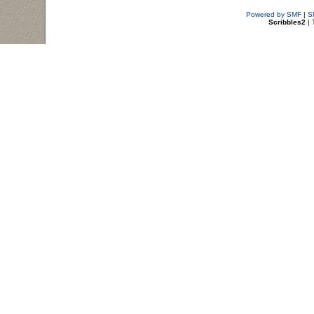
Powered by SMF
|
S
Scribbles2
| 