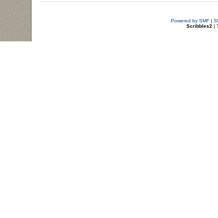
Powered by SMF
|
S
Scribbles2
| 