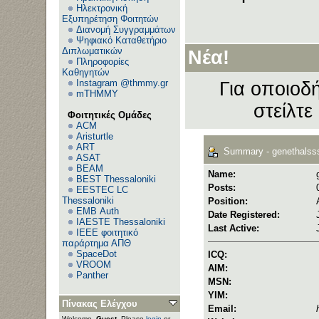
Ηλεκτρονική
Εξυπηρέτηση Φοιτητών
Διανομή Συγγραμμάτων
Ψηφιακό Καταθετήριο
Διπλωματικών
Νέα!
Πληροφορίες
Καθηγητών
Instagram @thmmy.gr
Για οποιοδή
mTHMMY
στείλτε
Φοιτητικές Ομάδες
ACM
Aristurtle
ART
Summary - genethalss
ASAT
BEAM
Name:
BEST Thessaloniki
Posts:
EESTEC LC
Thessaloniki
Position:
EΜΒ Auth
Date Registered:
IAESTE Thessaloniki
Last Active:
IEEE φοιτητικό
παράρτημα ΑΠΘ
SpaceDot
ICQ:
VROOM
AIM:
Panther
MSN:
YIM:
Πίνακας Ελέγχου
Email:
Welcome,
Guest
. Please
login
or