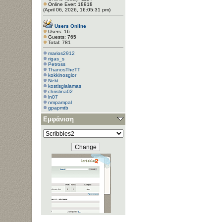
Online Ever: 18918
(April 06, 2026, 16:05:31 pm)
Users Online
Users: 16
Guests: 765
Total: 781
marios2912
rigas_s
Petross
ThanosTheTT
kokkinosgior
Nekt
kostisgialamas
christina02
ln07
nmpampal
gpapmtb
Ulmo
Εμφάνιση