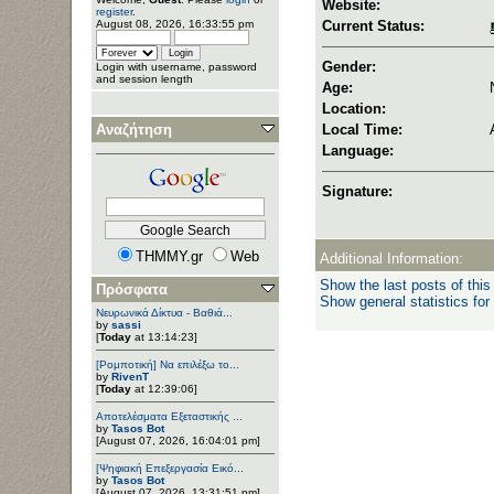
Website:
register
.
August 08, 2026, 16:33:55 pm
Current Status:
Gender:
Login with username, password
and session length
Age:
Location:
Αναζήτηση
Local Time:
Language:
Signature:
THMMY.gr
Web
Additional Information:
Show the last posts of this
Πρόσφατα
Show general statistics for
Νευρωνικά Δίκτυα - Βαθιά...
by
sassi
[
Today
at 13:14:23]
[Ρομποτική] Να επιλέξω το...
by
RivenT
[
Today
at 12:39:06]
Αποτελέσματα Εξεταστικής ...
by
Tasos Bot
[August 07, 2026, 16:04:01 pm]
[Ψηφιακή Επεξεργασία Εικό...
by
Tasos Bot
[August 07, 2026, 13:31:51 pm]