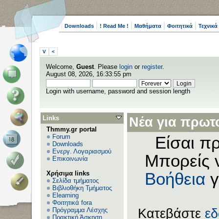
Downloads
! Read Me !
Μαθήματα
Φοιτητικά
Τεχνικά
V
<
Welcome,
Guest
. Please
login
or
register
.
August 08, 2026, 16:33:55 pm
Login with username, password and session length
Links
Νέα για πρωτο
Thmmy.gr portal
Forum
Είσαι πρ
Downloads
Ενεργ. Λογαριασμού
Μπορείς 
Επικοινωνία
Χρήσιμα links
Βοήθεια
γ
Σελίδα τμήματος
Βιβλιοθήκη Τμήματος
Elearning
Φοιτητικά fora
Πρόγραμμα Λέσχης
Κατεβάστε
ε
Πρακτική Άσκηση