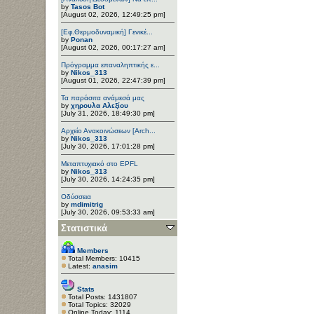
by
Tasos Bot
[August 02, 2026, 12:49:25 pm]
[Εφ.Θερμοδυναμική] Γενικέ...
by
Ponan
[August 02, 2026, 00:17:27 am]
Πρόγραμμα επαναληπτικής ε...
by
Nikos_313
[August 01, 2026, 22:47:39 pm]
Τα παράσιτα ανάμεσά μας
by
χηρουλα Αλεξίου
[July 31, 2026, 18:49:30 pm]
Αρχείο Ανακοινώσεων [Arch...
by
Nikos_313
[July 30, 2026, 17:01:28 pm]
Μεταπτυχιακό στο EPFL
by
Nikos_313
[July 30, 2026, 14:24:35 pm]
Οδύσσεια
by
mdimitrig
[July 30, 2026, 09:53:33 am]
Στατιστικά
Members
Total Members: 10415
Latest:
anasim
Stats
Total Posts: 1431807
Total Topics: 32029
Online Today: 1114