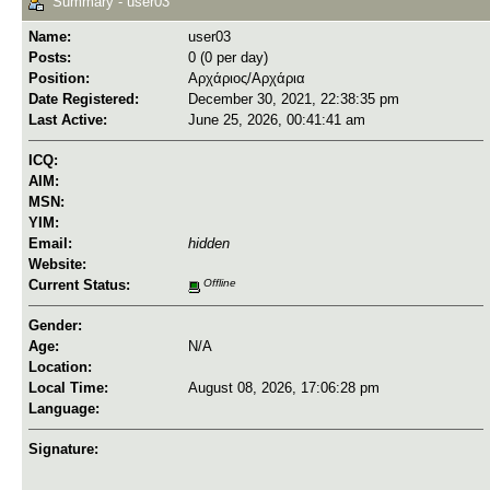
Summary - user03
Name:
user03
Posts:
0 (0 per day)
Position:
Αρχάριος/Αρχάρια
Date Registered:
December 30, 2021, 22:38:35 pm
Last Active:
June 25, 2026, 00:41:41 am
ICQ:
AIM:
MSN:
YIM:
Email:
hidden
Website:
Current Status:
Offline
Gender:
Age:
N/A
Location:
Local Time:
August 08, 2026, 17:06:28 pm
Language:
Signature: