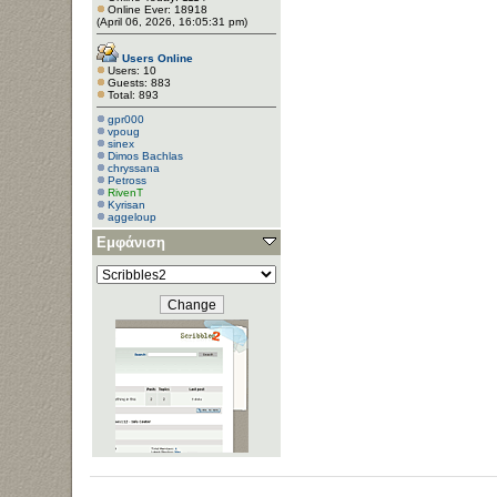
Online Ever: 18918
(April 06, 2026, 16:05:31 pm)
Users Online
Users: 10
Guests: 883
Total: 893
gpr000
vpoug
sinex
Dimos Bachlas
chryssana
Petross
RivenT
Kyrisan
aggeloup
Εμφάνιση