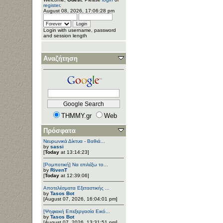
register
.
August 08, 2026, 17:06:28 pm
Login with username, password
and session length
Αναζήτηση
THMMY.gr
Web
Πρόσφατα
Νευρωνικά Δίκτυα - Βαθιά...
by
sassi
[
Today
at 13:14:23]
[Ρομποτική] Να επιλέξω το...
by
RivenT
[
Today
at 12:39:06]
Αποτελέσματα Εξεταστικής ...
by
Tasos Bot
[August 07, 2026, 16:04:01 pm]
[Ψηφιακή Επεξεργασία Εικό...
by
Tasos Bot
[August 07, 2026, 13:31:51 pm]