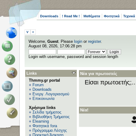
Downloads
! Read Me !
Μαθήματα
Φοιτητικά
Τεχνικά
V
<
Welcome,
Guest
. Please
login
or
register
.
August 08, 2026, 17:06:28 pm
Login with username, password and session length
Links
Νέα για πρωτοετείς
Thmmy.gr portal
Είσαι πρωτοετής;.
Forum
Downloads
Ενεργ. Λογαριασμού
Επικοινωνία
Χρήσιμα links
Νέα!
Σελίδα τμήματος
Βιβλιοθήκη Τμήματος
Elearning
Φοιτητικά fora
Πρόγραμμα Λέσχης
Πρακτική Άσκηση