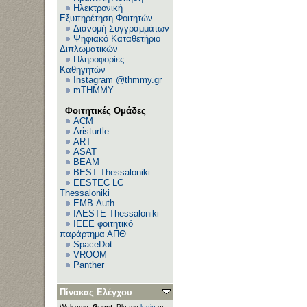
Ηλεκτρονική
Εξυπηρέτηση Φοιτητών
Διανομή Συγγραμμάτων
Ψηφιακό Καταθετήριο
Διπλωματικών
Πληροφορίες
Καθηγητών
Instagram @thmmy.gr
mTHMMY
Φοιτητικές Ομάδες
ACM
Aristurtle
ART
ASAT
BEAM
BEST Thessaloniki
EESTEC LC
Thessaloniki
EΜΒ Auth
IAESTE Thessaloniki
IEEE φοιτητικό
παράρτημα ΑΠΘ
SpaceDot
VROOM
Panther
Πίνακας Ελέγχου
Welcome,
Guest
. Please
login
or