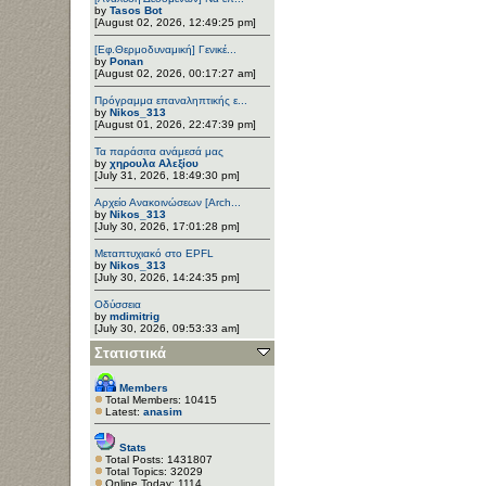
by
Tasos Bot
[August 02, 2026, 12:49:25 pm]
[Εφ.Θερμοδυναμική] Γενικέ...
by
Ponan
[August 02, 2026, 00:17:27 am]
Πρόγραμμα επαναληπτικής ε...
by
Nikos_313
[August 01, 2026, 22:47:39 pm]
Τα παράσιτα ανάμεσά μας
by
χηρουλα Αλεξίου
[July 31, 2026, 18:49:30 pm]
Αρχείο Ανακοινώσεων [Arch...
by
Nikos_313
[July 30, 2026, 17:01:28 pm]
Μεταπτυχιακό στο EPFL
by
Nikos_313
[July 30, 2026, 14:24:35 pm]
Οδύσσεια
by
mdimitrig
[July 30, 2026, 09:53:33 am]
Στατιστικά
Members
Total Members: 10415
Latest:
anasim
Stats
Total Posts: 1431807
Total Topics: 32029
Online Today: 1114