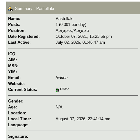
Summary - Pastellaki
Name:
Pastellaki
Posts:
1 (0.001 per day)
Position:
Αρχάριος/Αρχάρια
Date Registered:
October 07, 2021, 15:23:56 pm
Last Active:
July 02, 2026, 01:46:47 am
ICQ:
AIM:
MSN:
YIM:
Email:
hidden
Website:
Current Status:
Offline
Gender:
Age:
N/A
Location:
Local Time:
August 07, 2026, 22:41:14 pm
Language:
Signature: