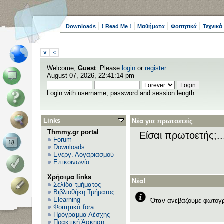
Downloads
! Read Me !
Μαθήματα
Φοιτητικά
Τεχνικά
V
<
Welcome,
Guest
. Please
login
or
register
.
August 07, 2026, 22:41:14 pm
Login with username, password and session length
Links
Νέα για πρωτοετείς
Thmmy.gr portal
Είσαι πρωτοετής;.
Forum
Downloads
Ενεργ. Λογαριασμού
Επικοινωνία
Χρήσιμα links
Νέα!
Σελίδα τμήματος
Βιβλιοθήκη Τμήματος
Elearning
Όταν ανεβάζουμε φωτογρ
Φοιτητικά fora
Πρόγραμμα Λέσχης
Πρακτική Άσκηση