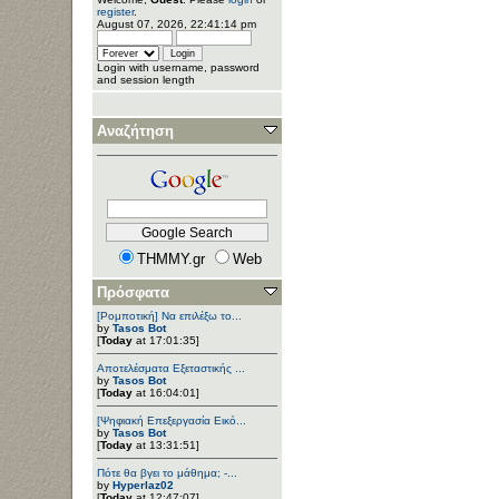
register
.
August 07, 2026, 22:41:14 pm
Login with username, password
and session length
Αναζήτηση
THMMY.gr
Web
Πρόσφατα
[Ρομποτική] Να επιλέξω το...
by
Tasos Bot
[
Today
at 17:01:35]
Αποτελέσματα Εξεταστικής ...
by
Tasos Bot
[
Today
at 16:04:01]
[Ψηφιακή Επεξεργασία Εικό...
by
Tasos Bot
[
Today
at 13:31:51]
Πότε θα βγει το μάθημα; -...
by
Hyperlaz02
[
Today
at 12:47:07]