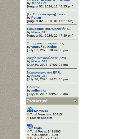
by
Tasos Bot
[August 02, 2026, 12:49:25 pm]
[Εφ.Θερμοδυναμική] Γενικέ...
by
Ponan
[August 02, 2026, 00:17:27 am]
Πρόγραμμα επαναληπτικής ε...
by
Nikos_313
[August 01, 2026, 22:47:39 pm]
Τα παράσιτα ανάμεσά μας
by
χηρουλα Αλεξίου
[July 31, 2026, 18:49:30 pm]
Αρχείο Ανακοινώσεων [Arch...
by
Nikos_313
[July 30, 2026, 17:01:28 pm]
Μεταπτυχιακό στο EPFL
by
Nikos_313
[July 30, 2026, 14:24:35 pm]
Οδύσσεια
by
mdimitrig
[July 30, 2026, 09:53:33 am]
Στατιστικά
Members
Total Members: 10415
Latest:
anasim
Stats
Total Posts: 1431803
Total Topics: 32029
Online Today: 1077