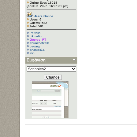
Online Ever: 18918
(April 06, 2026, 16:05:31 pm)
Users Online
Users: 9
Guests: 582
Total: 591
Petross
nikmallior
George_RT
abunchofcells
geoarg
anastas1a
elio
Εμφάνιση