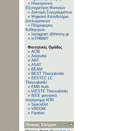
Ηλεκτρονική
Εξυπηρέτηση Φοιτητών
Διανομή Συγγραμμάτων
Ψηφιακό Καταθετήριο
Διπλωματικών
Πληροφορίες
Καθηγητών
Instagram @thmmy.gr
mTHMMY
Φοιτητικές Ομάδες
ACM
Aristurtle
ART
ASAT
BEAM
BEST Thessaloniki
EESTEC LC
Thessaloniki
EΜΒ Auth
IAESTE Thessaloniki
IEEE φοιτητικό
παράρτημα ΑΠΘ
SpaceDot
VROOM
Panther
Πίνακας Ελέγχου
Welcome,
Guest
. Please
login
or