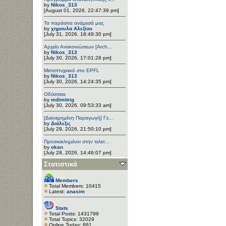
by
Nikos_313
[August 01, 2026, 22:47:39 pm]
Τα παράσιτα ανάμεσά μας
by
χηρουλα Αλεξίου
[July 31, 2026, 18:49:30 pm]
Αρχείο Ανακοινώσεων [Arch...
by
Nikos_313
[July 30, 2026, 17:01:28 pm]
Μεταπτυχιακό στο EPFL
by
Nikos_313
[July 30, 2026, 14:24:35 pm]
Οδύσσεια
by
mdimitrig
[July 30, 2026, 09:53:33 am]
[Διανεμημένη Παραγωγή] Γε...
by
Διάλεξις
[July 29, 2026, 21:50:10 pm]
Προσκεκλημένοι στην τελετ...
by
okan
[July 28, 2026, 14:46:07 pm]
Στατιστικά
Members
Total Members: 10415
Latest:
anasim
Stats
Total Posts: 1431799
Total Topics: 32029
Online Today: 861