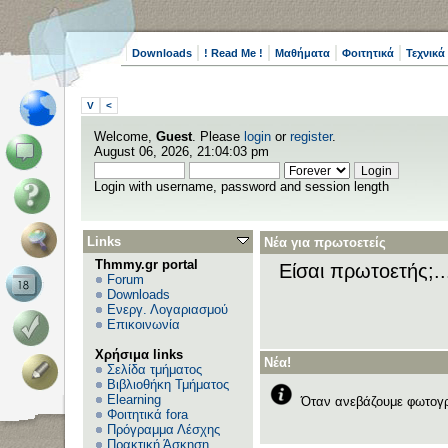
Downloads
! Read Me !
Μαθήματα
Φοιτητικά
Τεχνικά
V
<
Welcome,
Guest
. Please
login
or
register
.
August 06, 2026, 21:04:03 pm
Login with username, password and session length
Links
Νέα για πρωτοετείς
Thmmy.gr portal
Είσαι πρωτοετής;.
Forum
Downloads
Ενεργ. Λογαριασμού
Επικοινωνία
Χρήσιμα links
Νέα!
Σελίδα τμήματος
Βιβλιοθήκη Τμήματος
Elearning
Όταν ανεβάζουμε φωτογρ
Φοιτητικά fora
Πρόγραμμα Λέσχης
Πρακτική Άσκηση