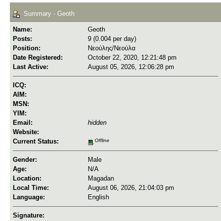
Summary - Geoth
Name:
Geoth
Posts:
9 (0.004 per day)
Position:
Νεούλης/Νεούλα
Date Registered:
October 22, 2020, 12:21:48 pm
Last Active:
August 05, 2026, 12:06:28 pm
ICQ:
AIM:
MSN:
YIM:
Email:
hidden
Website:
Current Status:
Offline
Gender:
Male
Age:
N/A
Location:
Magadan
Local Time:
August 06, 2026, 21:04:03 pm
Language:
English
Signature: