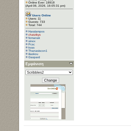
Online Ever: 18918
(April 06, 2026, 16:05:31 pm)
Users Online
Users: 11
Guests: 733
Total: 744
Haralampos
chatzikys
femanak
sinex
Pcsc
kvas
Thanasiscon1
iliaskou
Gaspard
Εμφάνιση