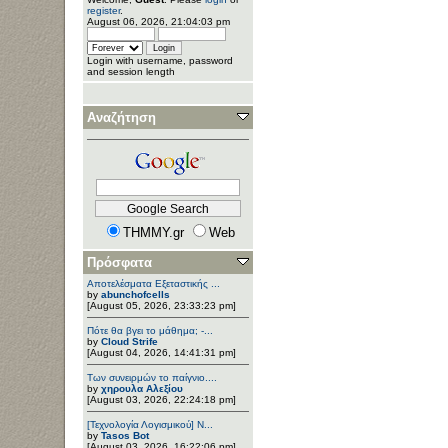
register
.
August 06, 2026, 21:04:03 pm
Login with username, password
and session length
Αναζήτηση
THMMY.gr
Web
Πρόσφατα
Αποτελέσματα Εξεταστικής ...
by
abunchofcells
[August 05, 2026, 23:33:23 pm]
Πότε θα βγει το μάθημα; -...
by
Cloud Strife
[August 04, 2026, 14:41:31 pm]
Των συνειρμών το παίγνιο....
by
χηρουλα Αλεξίου
[August 03, 2026, 22:24:18 pm]
[Τεχνολογία Λογισμικού] Ν...
by
Tasos Bot
[August 03, 2026, 16:22:06 pm]