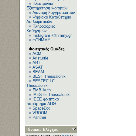
Ηλεκτρονική
Εξυπηρέτηση Φοιτητών
Διανομή Συγγραμμάτων
Ψηφιακό Καταθετήριο
Διπλωματικών
Πληροφορίες
Καθηγητών
Instagram @thmmy.gr
mTHMMY
Φοιτητικές Ομάδες
ACM
Aristurtle
ART
ASAT
BEAM
BEST Thessaloniki
EESTEC LC
Thessaloniki
EΜΒ Auth
IAESTE Thessaloniki
IEEE φοιτητικό
παράρτημα ΑΠΘ
SpaceDot
VROOM
Panther
Πίνακας Ελέγχου
Welcome,
Guest
. Please
login
or