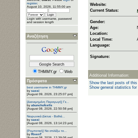
register
.
Website:
August 10, 2026, 11:55:00 am
Current Status:
Login with username, password
Gender:
and session length
Age:
Location:
Αναζήτηση
Local Time:
Language:
Signature:
THMMY.gr
Web
Additional Information:
Πρόσφατα
Show the last posts of this
Show general statistics for
best username in THMMY.gr
by
sassi
[August 09, 2026, 23:25:07 pm]
[Διανεμημένη Παραγωγή] Γε...
by
abunchofcells
[August 08, 2026, 22:50:58 pm]
Νευρωνικά Δίκτυα - Βαθιά...
by
sassi
[August 08, 2026, 13:14:23 pm]
[Ρομποτική] Να επιλέξω το...
by
RivenT
[August 08, 2026, 12:39:06 pm]