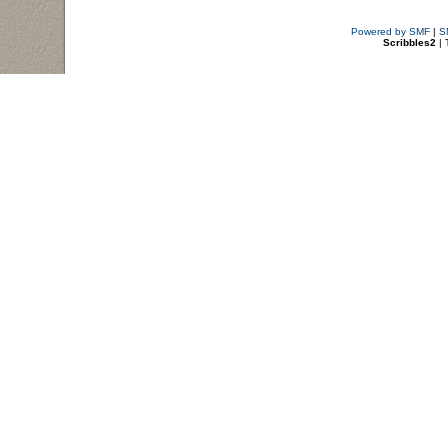
Powered by SMF
|
S
Scribbles2
| 