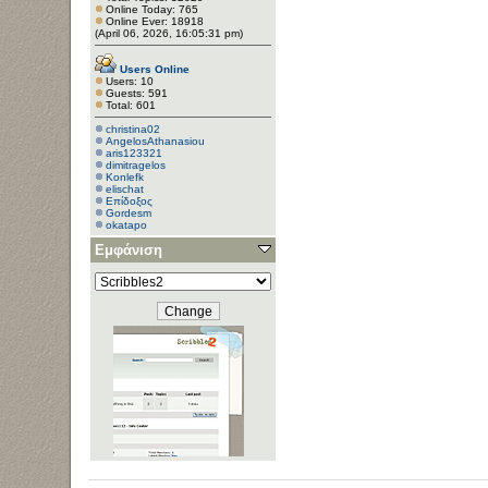
Online Today: 765
Online Ever: 18918
(April 06, 2026, 16:05:31 pm)
Users Online
Users: 10
Guests: 591
Total: 601
christina02
AngelosAthanasiou
aris123321
dimitragelos
Konlefk
elischat
Επίδοξος
Gordesm
okatapo
Εμφάνιση