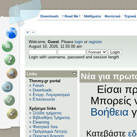
Downloads
! Read Me !
Μαθήματα
Φοιτητικά
Τεχνικά
V
<
Welcome,
Guest
. Please
login
or
register
.
August 10, 2026, 11:55:00 am
Login with username, password and session length
Links
Νέα για πρωτο
Thmmy.gr portal
Forum
Είσαι πρ
Downloads
Ενεργ. Λογαριασμού
Μπορείς 
Επικοινωνία
Χρήσιμα links
Βοήθεια
γ
Σελίδα τμήματος
Βιβλιοθήκη Τμήματος
Elearning
Φοιτητικά fora
Πρόγραμμα Λέσχης
Κατεβάστε
ε
Πρακτική Άσκηση