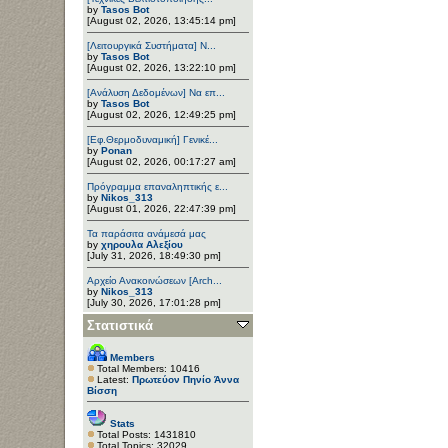
by
Tasos Bot
[August 02, 2026, 13:45:14 pm]
[Λειτουργικά Συστήματα] Ν...
by
Tasos Bot
[August 02, 2026, 13:22:10 pm]
[Ανάλυση Δεδομένων] Να επ...
by
Tasos Bot
[August 02, 2026, 12:49:25 pm]
[Εφ.Θερμοδυναμική] Γενικέ...
by
Ponan
[August 02, 2026, 00:17:27 am]
Πρόγραμμα επαναληπτικής ε...
by
Nikos_313
[August 01, 2026, 22:47:39 pm]
Τα παράσιτα ανάμεσά μας
by
χηρουλα Αλεξίου
[July 31, 2026, 18:49:30 pm]
Αρχείο Ανακοινώσεων [Arch...
by
Nikos_313
[July 30, 2026, 17:01:28 pm]
Στατιστικά
Members
Total Members: 10416
Latest:
Πρωτεύον Πηνίο Άννα
Βίσση
Stats
Total Posts: 1431810
Total Topics: 32029