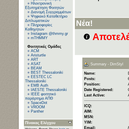
Ηλεκτρονική
Εξυπηρέτηση Φοιτητών
Διανομή Συγγραμμάτων
Ψηφιακό Καταθετήριο
Διπλωματικών
Νέα!
Πληροφορίες
Καθηγητών
Instagram @thmmy.gr
Αποτελέ
mTHMMY
Φοιτητικές Ομάδες
ACM
Aristurtle
ART
ASAT
Summary - DimStyl
BEAM
BEST Thessaloniki
Name:
EESTEC LC
Posts:
Thessaloniki
Position:
EΜΒ Auth
IAESTE Thessaloniki
Date Registered:
IEEE φοιτητικό
Last Active:
παράρτημα ΑΠΘ
SpaceDot
ICQ:
VROOM
Panther
AIM:
MSN:
YIM:
Πίνακας Ελέγχου
Email:
Welcome,
Guest
. Please
login
or